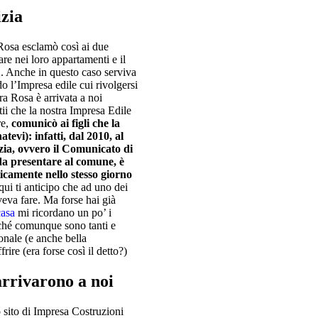
izia
Rosa esclamò così ai due
are nei loro appartamenti e il
A. Anche in questo caso serviva
o l’Impresa edile cui rivolgersi
ora Rosa è arrivata a noi
ntii che la nostra Impresa Edile
re,
comunicò ai figli che la
evi): infatti, dal 2010, al
izia, ovvero il Comunicato di
a presentare al comune, è
icamente nello stesso giorno
ui ti anticipo che ad uno dei
veva fare. Ma forse hai già
casa
mi ricordano un po’ i
ché comunque sono tanti e
ionale (e anche bella
re (era forse così il detto?)
rrivarono a noi
 sito di Impresa Costruzioni