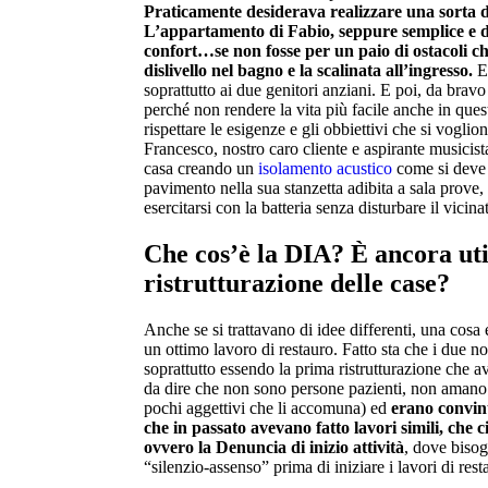
Praticamente desiderava realizzare una sorta 
L’appartamento di Fabio, seppure semplice e dis
confort…se non fosse per un paio di ostacoli ch
dislivello nel bagno e la scalinata all’ingresso.
Ef
soprattutto ai due genitori anziani. E poi, da brav
perché non rendere la vita più facile anche in que
rispettare le esigenze e gli obbiettivi che si vogl
Francesco, nostro caro cliente e aspirante musicista,
casa creando un
isolamento acustico
come si deve pe
pavimento nella sua stanzetta adibita a sala prove,
esercitarsi con la batteria senza disturbare il vicina
Che cos’è la DIA? È ancora uti
ristrutturazione delle case?
Anche se si trattavano di idee differenti, una cosa 
un ottimo lavoro di restauro. Fatto sta che i due n
soprattutto essendo la prima ristrutturazione che a
da dire che non sono persone pazienti, non amano 
pochi aggettivi che li accomuna) ed
erano convint
che in passato avevano fatto lavori simili, che 
ovvero la Denuncia di inizio attività
, dove bisog
“silenzio-assenso” prima di iniziare i lavori di rest