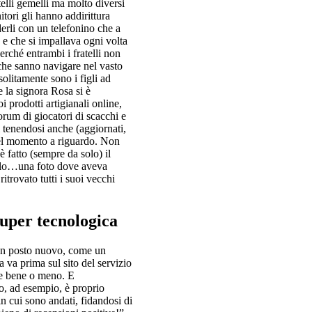
elli gemelli ma molto diversi
tori gli hanno addirittura
erli con un telefonino che a
 e che si impallava ogni volta
rché entrambi i fratelli non
che sanno navigare nel vasto
Abitazioni in v
olitamente sono i figli ad
 la signora Rosa si è
la combinazione di cinqu
i prodotti artigianali online,
totalmente indipendenti
forum di giocatori di scacchi e
i tenendosi anche (aggiornati,
del momento a riguardo. Non
è fatto (sempre da solo) il
filo…una foto dove aveva
trovato tutti i suoi vecchi
super tecnologica
 un posto nuovo, come un
 va prima sul sito del servizio
re bene o meno. E
o, ad esempio, è proprio
in cui sono andati, fidandosi di