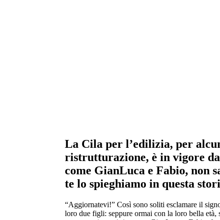
Appartamenti in vendita
la combinazione di cinque abitazioni con en
totalmente indipendenti.
La Cila per l’edilizia, per alcu
ristrutturazione, è in vigore da
come GianLuca e Fabio, non sai 
te lo spieghiamo in questa stor
“Aggiornatevi!” Così sono soliti esclamare il sign
loro due figli: seppure ormai con la loro bella età