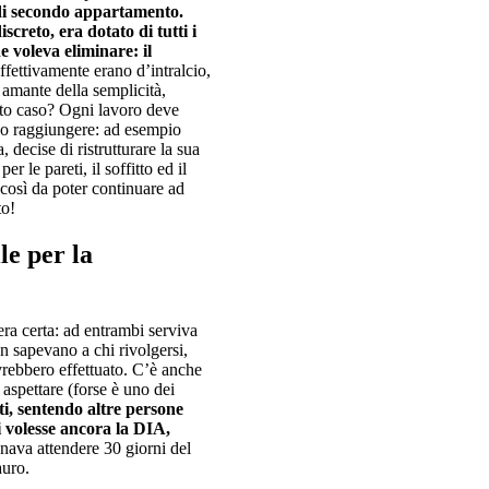
di secondo appartamento.
creto, era dotato di tutti i
e voleva eliminare: il
fettivamente erano d’intralcio,
o amante della semplicità,
sto caso? Ogni lavoro deve
iono raggiungere: ad esempio
 decise di ristrutturare la sua
r le pareti, il soffitto ed il
 così da poter continuare ad
to!
le per la
era certa: ad entrambi serviva
on sapevano a chi rivolgersi,
vrebbero effettuato. C’è anche
aspettare (forse è uno dei
i, sentendo altre persone
ci volesse ancora la DIA,
nava attendere 30 giorni del
auro.