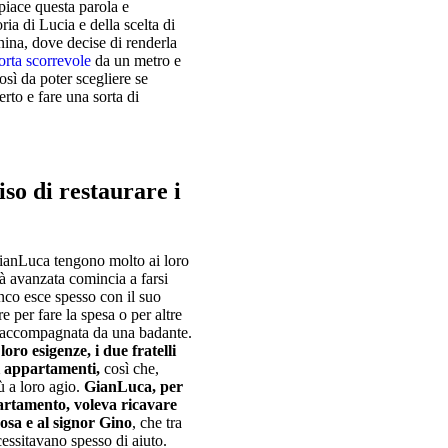
 piace questa parola e
ria di Lucia e della scelta di
nina, dove decise di renderla
orta scorrevole
da un metro e
sì da poter scegliere se
erto e fare una sorta di
iso di restaurare i
GianLuca tengono molto ai loro
età avanzata comincia a farsi
anco esce spesso con il suo
 per fare la spesa o per altre
ne accompagnata da una badante.
oro esigenze, i due fratelli
i appartamenti,
così che,
iù a loro agio.
GianLuca, per
artamento, voleva ricavare
osa e al signor Gino
, che tra
essitavano spesso di aiuto.