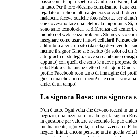
passo con i tempi rispetto a GianLuca e Fabio, frat
in tutto. Per il loro 40esimo compleanno, i due geni
regalato un iphone ultima generazione, stufi di ved
malapena faceva qualche foto (sfocata, per giunta)
che dovevano fare una telefonata importante. Sì, pe
sono tanto tecnologici…a differenza dei genitori, 
mondo del web senza problemi. Strano, visto che s
insegnare come usare i nuovi cellulari! Pensate che
addirittura aperta un sito (da sola) dove vende i suo
mentre il signor Gino si è iscritto (da solo) ad un 
altri giochi di strategia, dove si scambiano consigl
appunto) con quelli che sono le nuove proposte 
solo! Fabio ci ha anche detto che il signor Gino si 
profilo Facebook (con tanto di immagine del pro
giusto qualche anno in meno!)…e con la scusa ha ri
amici di un tempo!
La signora Rosa: una signora 
Non è tutto. Ogni volta che devono recarsi in un
negozio, una pizzeria o un albergo, la signora Rosa
in questione per valutare se secondo lei può anda
puntualmente, ogni volta, sembra azzeccarci. Fabi
negato. Infatti, ancora pensano tutti a quella volta 