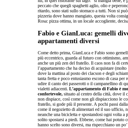
lui, in quel ristorante sul lago: “si mangia bene, è
peccato che quegli spaghetti aglio, olio e peperonci
ritardo, sono stati sullo stomaco a tutti. Non si può
pizzeria dove hanno mangiato, questa volta consigl
Rosa: pizza ottima, in un locale accogliente, deci
Fabio e GianLuca: gemelli div
appartamenti diversi
Come detto prima, GianLuca e Fabio sono gemelli, 
più eccentrico, guarda al futuro con ottimismo, am
anche un più zen del fratello. Il caos non fa di cert
l’appartamento che ha deciso di acquistare (molto g
dove la mattina al posto dei clacson e degli schia
tanta fretta e poco entusiasmo escono di casa per r
udire il canto dei passerotti o il campanellino di q
vialetti adiacenti.
L’appartamento di Fabio è mol
confortevole,
situato al centro della città, dove il
non dispiace, così come non gli dispiacciono le cos
fratello, si gode più il presente. A pochi passi dall
come il negozietto di alimentari ed il suo ufficio,
neanche una bicicletta e spostandosi ogni volta a
solito spostarsi a piedi. Ebbene, come hai potuto c
hanno scelto sono diversi, ma rispecchiano un po’ l