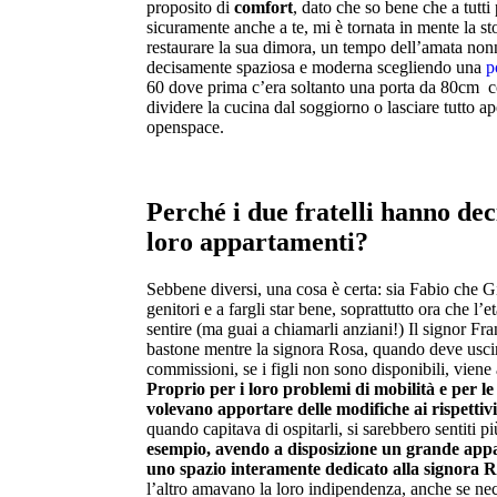
proposito di
comfort
, dato che so bene che a tutti
sicuramente anche a te, mi è tornata in mente la sto
restaurare la sua dimora, un tempo dell’amata non
decisamente spaziosa e moderna scegliendo una
p
60 dove prima c’era soltanto una porta da 80cm co
dividere la cucina dal soggiorno o lasciare tutto ap
openspace.
Perché i due fratelli hanno dec
loro appartamenti?
Sebbene diversi, una cosa è certa: sia Fabio che 
genitori e a fargli star bene, soprattutto ora che l’
sentire (ma guai a chiamarli anziani!) Il signor Fr
bastone mentre la signora Rosa, quando deve uscire
commissioni, se i figli non sono disponibili, vie
Proprio per i loro problemi di mobilità e per le l
volevano apportare delle modifiche ai rispettiv
quando capitava di ospitarli, si sarebbero sentiti p
esempio, avendo a disposizione un grande app
uno spazio interamente dedicato alla signora R
l’altro amavano la loro indipendenza, anche se nec