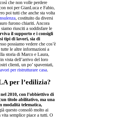
 così che non volle perdere
 con noi per GianLuca e Fabio,
o poi tutti che anche sta volta
onsulenza
, costituito da diversi
tauro furono chiariti. Ancora
, siamo riusciti a soddisfare le
iva il supporto e i consigli
i tipi di lavori, sia di
so possiamo vedere che cos’è
 tutte le altre informazioni a
lla storia di Marco e Laura,
n vista dell’arrivo del loro
tri clienti, un po’ spaventati,
avori per ristrutturare casa
.
LA per l’edilizia?
nel 2010, con l’obbiettivo di
lcun titolo abilitativo, ma una
n modalità telematica,
ià questo consolò molto ai
a vita semplice piace a tutti. O