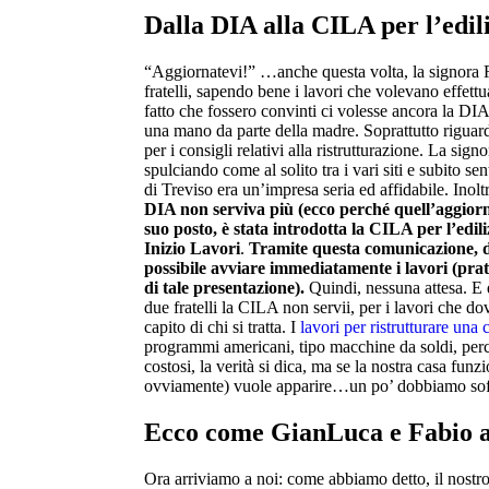
Dalla DIA alla CILA per l’edil
“Aggiornatevi!” …anche questa volta, la signora 
fratelli, sapendo bene i lavori che volevano effettu
fatto che fossero convinti ci volesse ancora la DI
una mano da parte della madre. Soprattutto riguard
per i consigli relativi alla ristrutturazione. La sign
spulciando come al solito tra i vari siti e subito se
di Treviso era un’impresa seria ed affidabile. Inolt
DIA non serviva più (ecco perché quell’aggiornat
suo posto, è stata introdotta la CILA per l’edil
Inizio Lavori
.
Tramite questa comunicazione, d
possibile avviare immediatamente i lavori (prat
di tale presentazione).
Quindi, nessuna attesa. E q
due fratelli la CILA non servii, per i lavori che do
capito di chi si tratta. I
lavori per ristrutturare una 
programmi americani, tipo macchine da soldi, per
costosi, la verità si dica, ma se la nostra casa funz
ovviamente) vuole apparire…un po’ dobbiamo soffri
Ecco come GianLuca e Fabio a
Ora arriviamo a noi: come abbiamo detto, il nostro