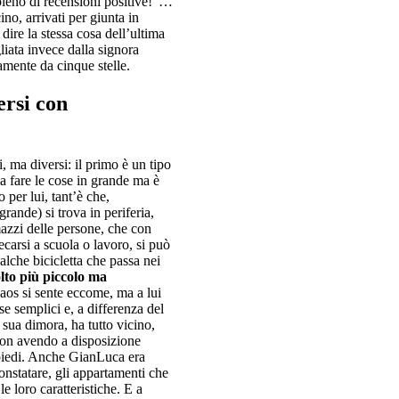
 pieno di recensioni positive!”…
no, arrivati per giunta in
 dire la stessa cosa dell’ultima
iata invece dalla signora
samente da cinque stelle.
ersi con
ma diversi: il primo è un tipo
a fare le cose in grande ma è
o per lui, tant’è che,
rande) si trova in periferia,
mazzi delle persone, che con
ecarsi a scuola o lavoro, si può
ualche bicicletta che passa nei
to più piccolo ma
 caos si sente eccome, ma a lui
e semplici e, a differenza del
a sua dimora, ha tutto vicino,
 non avendo a disposizione
 piedi. Anche GianLuca era
onstatare, gli appartamenti che
e loro caratteristiche. E a