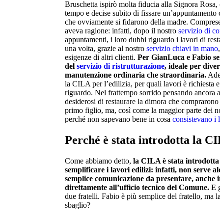
Bruschetta ispirò molta fiducia alla Signora Rosa,
tempo e decise subito di fissare un’appuntamento
che ovviamente si fidarono della madre. Compreser
aveva ragione: infatti, dopo il nostro
servizio di c
appuntamenti, i loro dubbi riguardo i lavori di res
una volta, grazie al nostro
servizio chiavi in mano
esigenze di altri clienti.
Per GianLuca e Fabio serv
del
servizio di ristrutturazione
, ideale per divers
manutenzione ordinaria che straordinaria.
Ades
la CILA per l’edilizia, per quali lavori è richiesta e
riguardo. Nel frattempo sorrido pensando ancora a
desiderosi di restaurare la dimora che comprarono i
primo figlio, ma, così come la maggior parte dei nos
perché non sapevano bene in cosa
consistevano i l
Perché è stata introdotta la CI
Come abbiamo detto,
la CILA è stata introdotta 
semplificare i lavori edilizi: infatti, non serve a
semplice comunicazione da presentare, anche i
direttamente all’ufficio tecnico del Comune.
E g
due fratelli. Fabio è più semplice del fratello, ma l
sbaglio?