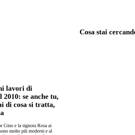
Cosa stai cercand
trata, garage e servizi
Chiavi in man
ni lavori di
immagina, crea e costru
in mano
l 2010: se anche tu,
di cosa si tratta,
ia
or Gino e la signora Rosa ai
, sono molto più moderni e al