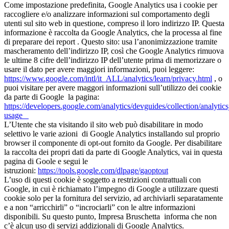
Come impostazione predefinita, Google Analytics usa i cookie per
raccogliere e/o analizzare informazioni sul comportamento degli
utenti sul sito web in questione, compreso il loro indirizzo IP. Questa
informazione è raccolta da Google Analytics, che la processa al fine
di preparare dei report . Questo sito: usa l’anonimizzazione tramite
mascheramento dell’indirizzo IP, così che Google Analytics rimuova
le ultime 8 cifre dell’indirizzo IP dell’utente prima di memorizzare o
usare il dato per avere maggiori informazioni, puoi leggere:
https://www.google.com/intl/it_ALL/analytics/learn/privacy.html
, o
puoi visitare per avere maggori informazioni sull’utilizzo dei cookie
da parte di Google la pagina:
https://developers.google.com/analytics/devguides/collection/analytics
usage
L’Utente che sta visitando il sito web può disabilitare in modo
selettivo le varie azioni di Google Analytics installando sul proprio
browser il componente di opt-out fornito da Google. Per disabilitare
la raccolta dei propri dati da parte di Google Analytics, vai in questa
pagina di Goole e segui le
istruzioni:
https://tools.google.com/dlpage/gaoptout
L’uso di questi cookie è soggetto a restrizioni contrattuali con
Google, in cui è richiamato l’impegno di Google a utilizzare questi
cookie solo per la fornitura del servizio, ad archiviarli separatamente
e a non “arricchirli” o “incrociarli” con le altre informazioni
disponibili. Su questo punto, Impresa Bruschetta informa che non
c’è alcun uso di servizi addizionali di Google Analytics.