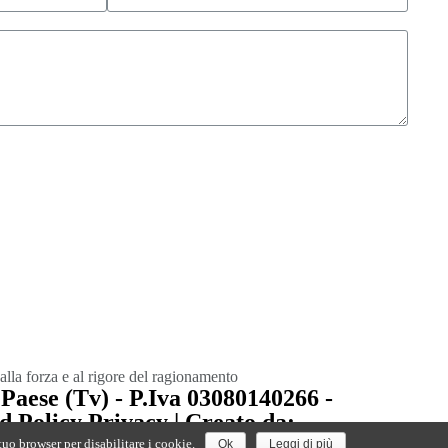
alla forza e al rigore del ragionamento
Paese (Tv) - P.Iva 03080140266 -
 Policy Privacy | Creato da:
tuo browser per disabilitare i cookie.
Ok
Leggi di più