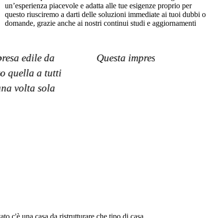
un’esperienza piacevole e adatta alle tue esigenze proprio per
questo riusciremo a darti delle soluzioni immediate ai tuoi dubbi o
domande, grazie anche ai nostri continui studi e aggiornamenti
i vari pareri durante la costruzione
Ho scel
to c'è una casa da ristrutturare che tipo di casa