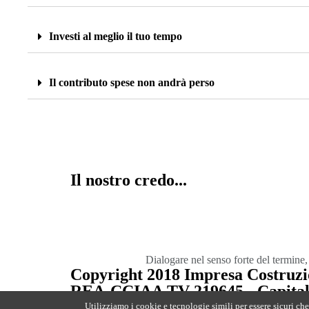
Investi al meglio il tuo tempo
Il contributo spese non andrà perso
Il nostro credo...
Dialogare nel senso forte del termine,
Copyright 2018 Impresa Costruzio
REA-CCIAA TV 219645 - Capitale S
Bruce Design
Utilizziamo i cookie e tecnologie simili per essere sicuri che