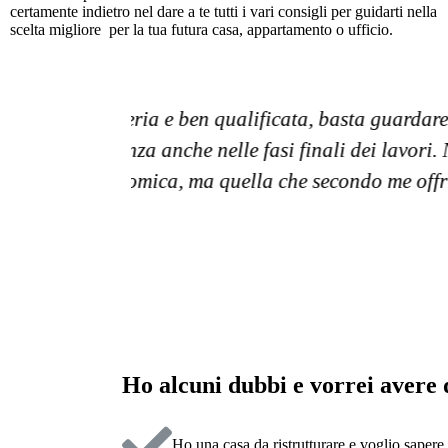
certamente indietro nel dare a te tutti i vari consigli per guidarti nella
scelta migliore per la tua futura casa, appartamento o ufficio.
 edile da
Questa impresa edile la posso descr
lla a tutti
olta sola
Ho alcuni dubbi e vorrei avere d
Ho una casa da ristrutturare e voglio sapere