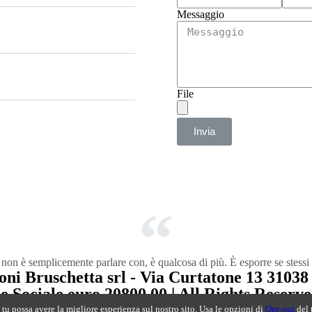
Messaggio
File
Invia
 non è semplicemente parlare con, è qualcosa di più. È esporre se stessi 
ni Bruschetta srl - Via Curtatone 13 31038 
ociale euro 20800,00 | All Rights Reserved
 tu possa avere la migliore esperienza sul nostro sito. Usa le opzioni di
Opt-out
del 