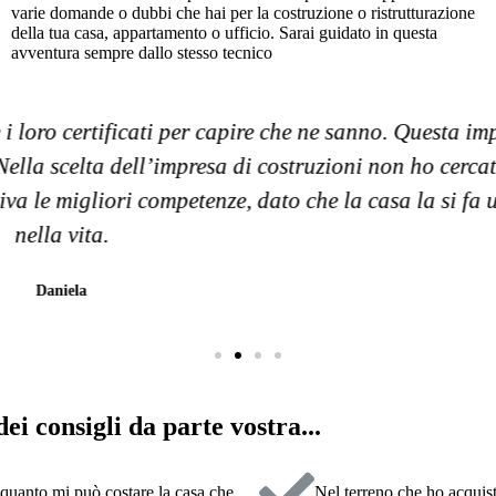
varie domande o dubbi che hai per la costruzione o ristrutturazione
della tua casa, appartamento o ufficio. Sarai guidato in questa
avventura sempre dallo stesso tecnico
ivere come: Affidabili, disponibili e gentilissimi ne
della mia casa. Collaborazione ottima.
Cristian
ei consigli da parte vostra...
 quanto mi può costare la casa che
Nel terreno che ho acquista