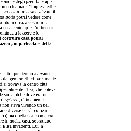
 anche degli pseudo terapisti
tremmo chiamarci “Impresa edile
er costruire casa e salvare il
a storia potrai vedere come
to in crisi, a costruire la
Ma cosa centra quest’ultimo con
Abitazioni in v
ontinua a leggere e lo
i costruire casa potrai
la combinazione di cinqu
ioni, in particolare delle
totalmente indipendenti
er tutto quel tempo avevano
o dei genitori di lei. Veramente
 si trovava in centro città,
 Specialmente Elisa, che poteva
elle sue amiche dove erano
pettegolezzi, ultimamente,
ia non stava vivendo un bel
ano diverse (si sà, come in
ema) ma quella scatenante era
e in quella casa, soprattutto
 Elisa invadenti. Lui, a