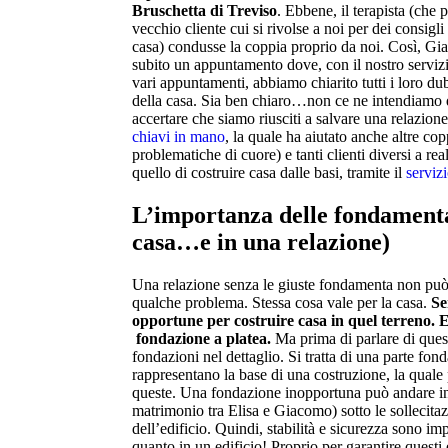
Bruschetta di Treviso
. Ebbene, il terapista (che
vecchio cliente cui si rivolse a noi per dei consigli
casa) condusse la coppia proprio da noi. Così, Gi
subito un appuntamento dove, con il nostro servizi
vari appuntamenti, abbiamo chiarito tutti i loro du
della casa. Sia ben chiaro…non ce ne intendiamo d
accertare che siamo riusciti a salvare una relazion
chiavi in mano
, la quale ha aiutato anche altre cop
problematiche di cuore) e tanti clienti diversi a real
quello di costruire casa dalle basi, tramite il
serviz
L’importanza delle fondamenta
casa…e in una relazione)
Una relazione senza le giuste fondamenta non può 
qualche problema. Stessa cosa vale per la casa.
Se
opportune per costruire casa in quel terreno. 
fondazione a platea.
Ma prima di parlare di ques
fondazioni nel dettaglio. Si tratta di una parte fon
rappresentano la base di una costruzione, la quale 
queste. Una fondazione inopportuna può andare in 
matrimonio tra Elisa e Giacomo) sotto le sollecitaz
dell’edificio. Quindi, stabilità e sicurezza sono i
quanto in un edificio! Proprio per garantire questi 