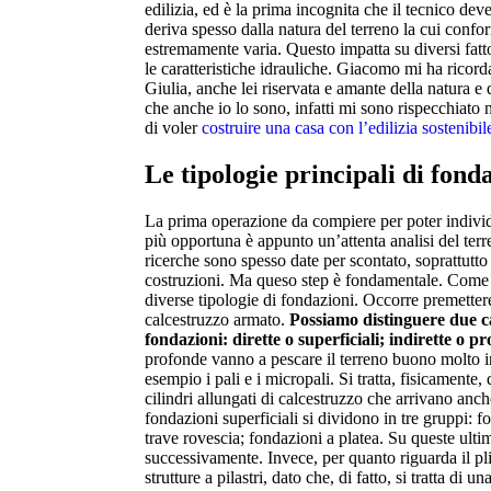
edilizia, ed è la prima incognita che il tecnico deve
deriva spesso dalla natura del terreno la cui conf
estremamente varia. Questo impatta su diversi fatto
le caratteristiche idrauliche. Giacomo mi ha ricorda
Giulia, anche lei riservata e amante della natura e
che anche io lo sono, infatti mi sono rispecchiato n
di voler
costruire una casa con l’edilizia sostenibil
Le tipologie principali di fond
La prima operazione da compiere per poter indiv
più opportuna è appunto un’attenta analisi del ter
ricerche sono spesso date per scontato, soprattutt
costruzioni. Ma queso step è fondamentale. Come 
diverse tipologie di fondazioni. Occorre premettere
calcestruzzo armato.
Possiamo distinguere due ca
fondazioni: dirette o superficiali; indirette o p
profonde vanno a pescare il terreno buono molto i
esempio i pali e i micropali. Si tratta, fisicamente, 
cilindri allungati di calcestruzzo che arrivano anch
fondazioni superficiali si dividono in tre gruppi: f
trave rovescia; fondazioni a platea. Su queste ult
successivamente. Invece, per quanto riguarda il pli
strutture a pilastri, dato che, di fatto, si tratta di u