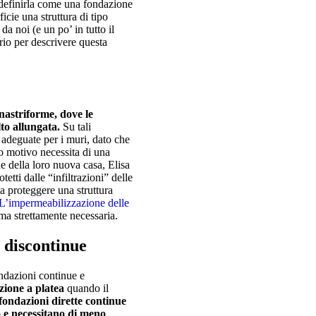
 definirla come una fondazione
icie una struttura di tipo
a noi (e un po’ in tutto il
rio per descrivere questa
 nastriforme, dove le
lto allungata.
Su tali
o adeguate per i muri, dato che
o motivo necessita di una
e della loro nuova casa, Elisa
etti dalle “infiltrazioni” delle
a proteggere una struttura
L’impermeabilizzazione delle
ma strettamente necessaria.
 discontinue
ondazioni continue e
zione a platea
quando il
fondazioni dirette continue
 e necessitano di meno