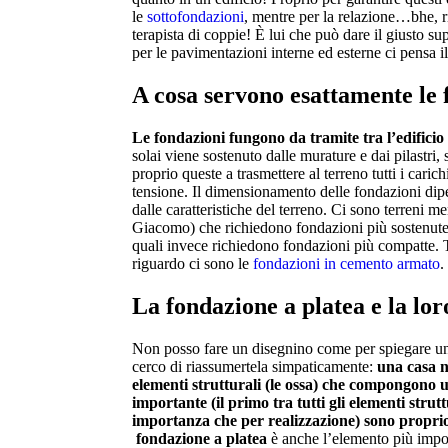
le
sottofondazioni
, mentre per la relazione…bhe, r
terapista di coppie! È lui che può dare il giusto su
per le pavimentazioni interne ed esterne ci pensa i
A cosa servono esattamente le 
Le fondazioni fungono da tramite tra l’edificio 
solai viene sostenuto dalle murature e dai pilastr
proprio queste a trasmettere al terreno tutti i cari
tensione. Il dimensionamento delle fondazioni dipe
dalle caratteristiche del terreno. Ci sono terreni m
Giacomo) che richiedono fondazioni più sostenute. P
quali invece richiedono fondazioni più compatte. T
riguardo ci sono le
fondazioni in cemento armato
.
La
fondazione a platea
e la lo
Non posso fare un disegnino come per spiegare un
cerco di riassumertela simpaticamente:
una casa ne
elementi strutturali (le ossa) che compongono u
importante (il primo tra tutti gli elementi strutt
importanza che per realizzazione) sono proprio
fondazione a platea
è anche l’elemento più import