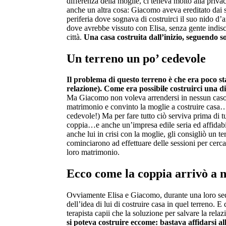
differenza della moglie, ci teneva molto alla privac
anche un altra cosa: Giacomo aveva ereditato dai 
periferia dove sognava di costruirci il suo nido d’
dove avrebbe vissuto con Elisa, senza gente indisc
città.
Una casa costruita dall’inizio, seguendo sol
Un terreno un po’ cedevole
Il problema di questo terreno è che era poco st
relazione).
Come era possibile costruirci una 
Ma Giacomo non voleva arrendersi in nessun caso.
matrimonio e convinto la moglie a costruire casa…
cedevole!) Ma per fare tutto ciò serviva prima di t
coppia…e anche un’impresa edile seria ed affida
anche lui in crisi con la moglie, gli consigliò un te
cominciarono ad effettuare delle sessioni per cercare
loro matrimonio.
Ecco come la coppia arrivò a n
Ovviamente Elisa e Giacomo, durante una loro sedu
dell’idea di lui di costruire casa in quel terreno. E 
terapista capii che la soluzione per salvare la relaz
si poteva costruire eccome: bastava affidarsi a