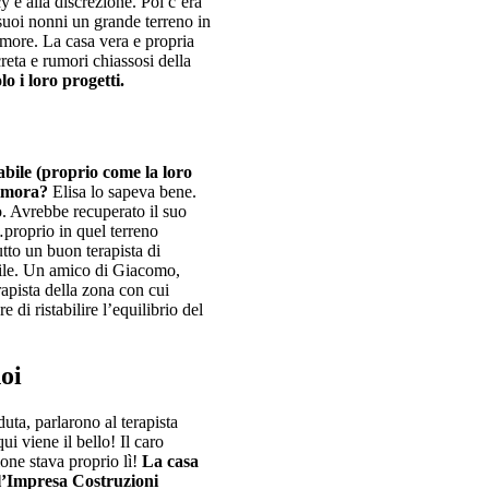
y e alla discrezione. Poi c’era
suoi nonni un grande terreno in
amore. La casa vera e propria
reta e rumori chiassosi della
o i loro progetti.
abile (proprio come la loro
dimora?
Elisa lo sapeva bene.
 Avrebbe recuperato il suo
proprio in quel terreno
utto un buon terapista di
bile. Un amico di Giacomo,
rapista della zona con cui
 di ristabilire l’equilibrio del
oi
ta, parlarono al terapista
qui viene il bello! Il caro
ione stava proprio lì!
La casa
ll’Impresa Costruzioni