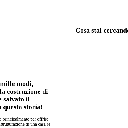
Cosa stai cercand
trata, garage e servizi
Chiavi in man
 mille modi,
immagina, crea e costru
in mano
a costruzione di
 salvato il
n questa storia!
 principalmente per offrire
istrutturazione di una casa (e