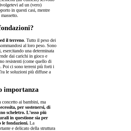
ivolgetevi ad un (vero)
pporto in questi casi, mentre
l massetto.
fondazioni?
ed il terreno
. Tutto il peso dei
i, sommandosi al loro peso. Sono
chi, esercitando una determinata
nde dai carichi in gioco e
eno resistenti (come quello di
oi ci sono terreni più forti i
ra le soluzioni più diffuse a
ro importanza
 concetto ai bambini, ma
cessita, per sostenersi, di
no scheletro. L’osso più
urali in questione sia per
 le fondazioni.
La
ante e delicato della struttura