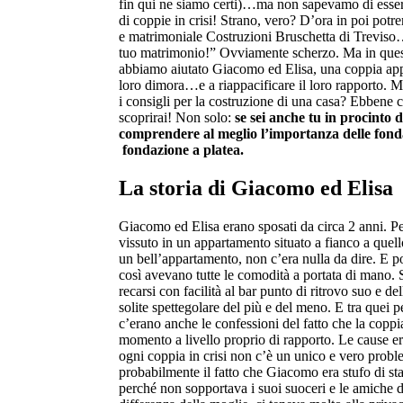
fin qui ne siamo certi)…ma non sapevamo di essere
di coppie in crisi! Strano, vero? D’ora in poi po
e matrimoniale Costruzioni Bruschetta di Treviso…p
tuo matrimonio!” Ovviamente scherzo. Ma in quest
abbiamo aiutato Giacomo ed Elisa, una coppia appun
loro dimora…e a riappacificare il loro rapporto. 
i consigli per la costruzione di una casa? Ebbene c
scoprirai! Non solo:
se sei anche tu in procinto d
comprendere al meglio l’importanza delle fondaz
fondazione a platea.
La storia di Giacomo ed Elisa
Giacomo ed Elisa erano sposati da circa 2 anni. P
vissuto in un appartamento situato a fianco a quell
un bell’appartamento, non c’era nulla da dire. E poi
così avevano tutte le comodità a portata di mano.
recarsi con facilità al bar punto di ritrovo suo e d
solite spettegolare del più e del meno. E tra quei 
c’erano anche le confessioni del fatto che la copp
momento a livello proprio di rapporto. Le cause er
ogni coppia in crisi non c’è un unico e vero probl
probabilmente il fatto che Giacomo era stufo di star
perché non sopportava i suoi suoceri e le amiche di