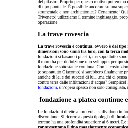
del pilastro. Proprio per questo motivo potremmo
di tipo puntuale. È possibile ancorare su una superf
strumentale e non architettonica? Certamente! Qui d
Triveneto) utilizziamo il termine inghisaggio, prop
operazione.
La trave rovescia
La trave rovescia è continua, ovvero è del tipo
dimensioni sono simili tra loro, con la terza mo
fondazioni si basano i pilastri, ma soprattutto son
il muro ha per definizione uno sviluppo: per quest
fondazione sottostante continua. Con la costruzion
(e soprattutto Giacomo) si sarebbero finalmente prot
amiche di lei e dai suoceri di lui…ma chi ci pensa 
contro terra dalle infiltrazioni d’acqua? Semplice!
fondazioni
,
un’opera spesso non solo consigliata, 
fondazione a platea
continue e
Le fondazioni dirette a loro volta si dividono in f
discontinue. Si ricorre a questa tipologia di
fonda
terreno ha una profondità superiore ai 6 metri.
Le 
rappresentano il tipo maggiormente economico