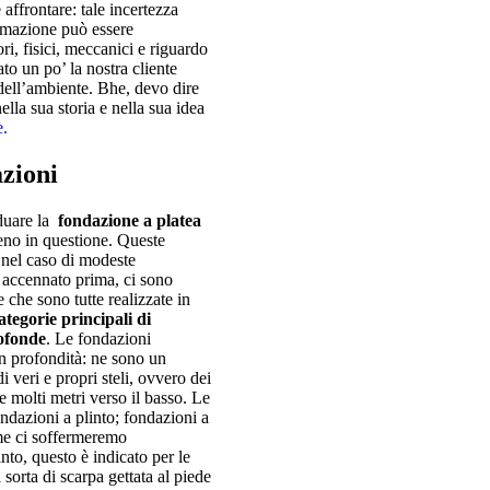
 affrontare: tale incertezza
ormazione può essere
ri, fisici, meccanici e riguardo
to un po’ la nostra cliente
 dell’ambiente. Bhe, devo dire
ella sua storia e nella sua idea
e.
azioni
iduare la
fondazione a platea
reno in questione. Queste
o nel caso di modeste
accennato prima, ci sono
 che sono tutte realizzate in
tegorie principali di
rofonde
. Le fondazioni
n profondità: ne sono un
di veri e propri steli, ovvero dei
e molti metri verso il basso. Le
ondazioni a plinto; fondazioni a
ime ci soffermeremo
nto, questo è indicato per le
na sorta di scarpa gettata al piede