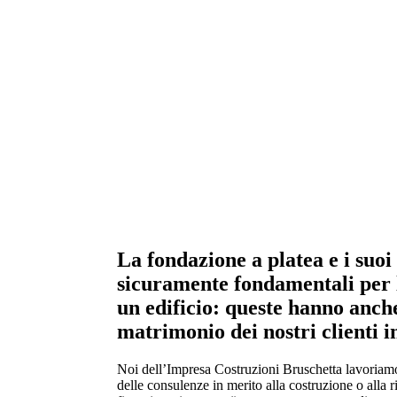
Appartamenti in vendita
la combinazione di cinque abitazioni con en
totalmente indipendenti.
La fondazione
a platea
e i suoi
sicuramente fondamentali per l
un edificio: queste hanno anche
matrimonio dei nostri clienti i
Noi dell’Impresa Costruzioni Bruschetta lavoriamo
delle consulenze in merito alla costruzione o alla r