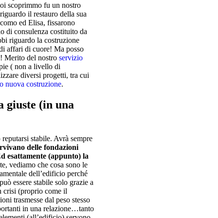
 poi scoprimmo fu un nostro
 riguardo il restauro della sua
acomo ed Elisa, fissarono
o di consulenza costituito da
bbi riguardo la costruzione
i affari di cuore! Ma posso
e! Merito del nostro
servizio
pie ( non a livello di
izzare diversi progetti, tra cui
io nuova costruzione
.
 giuste (in una
reputarsi stabile. Avrà sempre
rvivano delle fondazioni
Ed esattamente (appunto) la
te, vediamo che cosa sono le
damentale dell’edificio perché
può essere stabile solo grazie a
crisi (proprio come il
ioni trasmesse dal peso stesso
mportanti in una relazione…tanto
elementi (all’edificio) servono