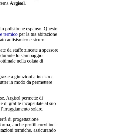
istema
Argisol
.
in polistirene espanso. Questo
e termico
per la tua abitazione
ato antisismico e sicuro.
ate da staffe zincate a spessore
e durante lo stampaggio
ttimale nella colata di
zie a giunzioni a incastro.
cutter in modo da permettere
ase, Argisol permette di
e di grafite incapsulate al suo
 l’irraggiamento solare.
ertà di progettazione
orma, anche profili curvilinei.
estazioni termiche, assicurando