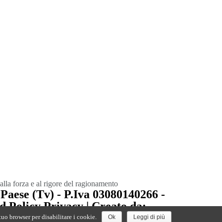
alla forza e al rigore del ragionamento
Paese (Tv) - P.Iva 03080140266 -
 Policy Privacy | Creato da:
tuo browser per disabilitare i cookie.
Ok
Leggi di più