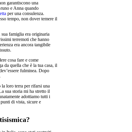
 non garantiscono una
 Bruno e Anna quando
etta
per una consulenza.
tesso tempo, non dover temere il
Abitazioni in v
sua famiglia era originaria
issimi terremoti che hanno
la combinazione di cinqu
perienza era ancora tangibile
totalmente indipendenti
ssuto.
dere cosa fare e come
a da quella che è la tua casa, il
, dev’essere fulminea. Dopo
.
a loro terra per rifarsi una
a sua storia mi ha stretto il
tunatamente adottiamo tutti i
 punti di vista, sicure e
tisismica?