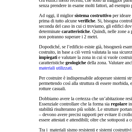
Gli edifici meno recenti, che sono la maggior parte i
senza prendere in esame molti fattori, ad esempio p
Ad oggi, il miglior
sistema costruttivo
per ideare 
prima di tutto alcune
verifiche
. Si, bisogna control
seconda del caso in cui ci troviamo, gli edifici do
determinate
caratteristiche
. Quindi, nelle zone a
non potranno superare i 2 metri.
Dopodiché, se l’edificio esiste già, bisognerà esam
costruito, in base a ciò verrà valutata la sua sicur
impiegati
e valutare la zona in cui si vuole costru
caratteristiche
geologiche
della zona. Valutare anc
materiali utilizzati
.
Per costruire è indispensabile adoperare sistemi strut
permettendo così alla struttura di essere morbida, 
rotture casuali.
Dobbiamo avere la certezza che un’abitazione resist
Essenziale controllare che la forma sia
regolare
in
stabilità risulteranno più solide. Le strutture portant
– devono avere precisi rapporti per evitare il crollo
essere attestati e attendibili; oltre che sottoposti a c
Tra i materiali sismo resistenti e sistemi costruttiv