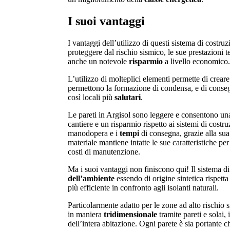
I suoi vantaggi
I vantaggi dell’utilizzo di questi sistema di costruz
proteggere dal rischio sismico, le sue prestazioni 
anche un notevole
risparmio
a livello economico.
L’utilizzo di molteplici elementi permette di creare
permettono la formazione di condensa, e di conse
così locali più
salutari
.
Le pareti in Argisol sono leggere e consentono u
cantiere e un risparmio rispetto ai sistemi di costr
manodopera e i
tempi
di consegna, grazie alla sua 
materiale mantiene intatte le sue caratteristiche p
costi di manutenzione.
Ma i suoi vantaggi non finiscono qui! Il sistema di
dell’ambiente
essendo di origine sintetica rispetta
più efficiente in confronto agli isolanti naturali.
Particolarmente adatto per le zone ad alto rischio s
in maniera
tridimensionale
tramite pareti e solai,
dell’intera abitazione. Ogni parete è sia portante c