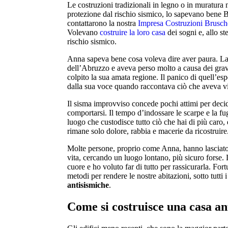
Le costruzioni tradizionali in legno o in muratura
protezione dal rischio sismico, lo sapevano bene
contattarono la nostra
Impresa Costruzioni Brusch
Volevano
costruire la loro casa
dei sogni e, allo s
rischio sismico.
Anna sapeva bene cosa voleva dire aver paura. La 
dell’Abruzzo e aveva perso molto a causa dei grav
colpito la sua amata regione. Il panico di quell’es
dalla sua voce quando raccontava ciò che aveva vi
Il sisma improvviso concede pochi attimi per deci
comportarsi. Il tempo d’indossare le scarpe e la fug
luogo che custodisce tutto ciò che hai di più caro
rimane solo dolore, rabbia e macerie da ricostruire
Molte persone, proprio come Anna, hanno lasciato l
vita, cercando un luogo lontano, più sicuro forse. L
cuore e ho voluto far di tutto per rassicurarla. For
metodi per rendere le nostre abitazioni, sotto tutti i
antisismiche
.
Come si costruisce una casa an