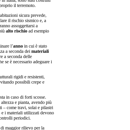
n Italia, sono stati costruiti
roprio il terremoto.
abitazioni sicura prevede,
lare il rischio sismico e, a
vranno assoggettarsi a
 più
alto rischio
ad esempio
inare l’
anno
in cui è stato
ezza a seconda dei
materiali
ire a seconda delle
he se è necessario adeguare i
turali rigidi e resistenti,
evitando possibili crepe e
a in caso di forti scosse.
 altezza e pianta, avendo più
i – come travi, solai e pilastri
 e i materiali utilizzati devono
ontrolli periodici.
i di maggior rilievo per la