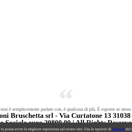
trata, garage e servizi
 non è semplicemente parlare con, è qualcosa di più. È esporre se stessi 
ni Bruschetta srl - Via Curtatone 13 31038 
ociale euro 20800,00 | All Rights Reserved
 tu possa avere la migliore esperienza sul nostro sito. Usa le opzioni di
Opt-out
del 