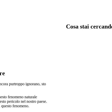
Cosa stai cercand
trata, garage e servizi
Chiavi in man
re
immagina, crea e costru
in mano
ncora purtroppo ignorano, sto
uesto fenomeno naturale
esto pericolo nel nostro paese.
da questo fenomeno.