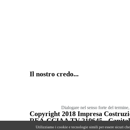
Appartamenti in vendita
la combinazione di cinque abitazioni con en
totalmente indipendenti.
Il nostro credo...
Dialogare nel senso forte del termine,
Copyright 2018 Impresa Costruzio
REA-CCIAA TV 219645 - Capitale S
Bruce Design
Utilizziamo i cookie e tecnologie simili per essere sicuri che