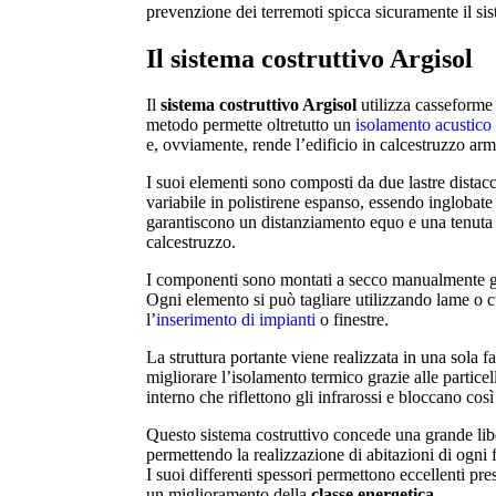
prevenzione dei terremoti spicca sicuramente il s
Il sistema costruttivo Argisol
Il
sistema costruttivo Argisol
utilizza casseforme 
metodo permette oltretutto un
isolamento acustico
e, ovviamente, rende l’edificio in calcestruzzo arm
I suoi elementi sono composti da due lastre distacc
variabile in polistirene espanso, essendo inglobat
garantiscono un distanziamento equo e una tenuta o
calcestruzzo.
I componenti sono montati a secco manualmente gra
Ogni elemento si può tagliare utilizzando lame o 
l’
inserimento di impianti
o finestre.
La struttura portante viene realizzata in una sola f
migliorare l’isolamento termico grazie alle particell
interno che riflettono gli infrarossi e bloccano così
Questo sistema costruttivo concede una grande lib
permettendo la realizzazione di abitazioni di ogni f
I suoi differenti spessori permettono eccellenti pr
un miglioramento della
classe
energetica
.