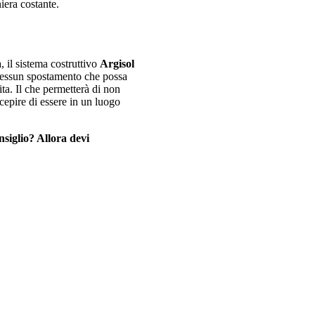
iera costante.
à, il sistema costruttivo
Argisol
 nessun spostamento che possa
ita. Il che permetterà di non
rcepire di essere in un luogo
nsiglio? Allora devi