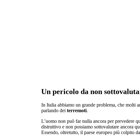
Appartamenti in vendita
la combinazione di cinque abitazioni con en
totalmente indipendenti.
Un pericolo da non sottovaluta
In Italia abbiamo un grande problema, che molti a
parlando dei
terremoti
.
L’uomo non può far nulla ancora per prevedere q
distruttivo e non possiamo sottovalutare ancora qu
Essendo, oltretutto, il paese europeo più colpito 