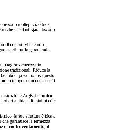
ione sono molteplici, oltre a
termiche e isolanti garantiscono
 nodi costruttivi che non
guenza di muffa garantendo
na maggior
sicurezza
in
uzione tradizionali. Riduce la
facilità di posa inoltre, questo
er molto tempo, riducendo così i
 costruzione Argisol è
amico
 i criteri ambientali minimi ed è
ismico, la sua struttura è ideata
 il che garantisce la fermezza
he di
controventamento
, il