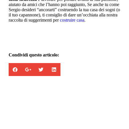
aiutato da amici che l’hanno poi raggiunto, Se anche tu come
Sergio desideri “ancorarti” costruendo la tua casa dei sogni (o
il tuo capannone), ti consiglio di dare un’occhiata alla nostra
raccolta di suggerimenti per
costruire casa
.
Condividi questo articolo:
Appartamenti in vendita
la combinazione di cinque abitazioni con