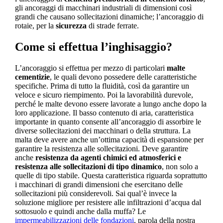
gli ancoraggi di macchinari industriali di dimensioni così
grandi che causano sollecitazioni dinamiche; l’ancoraggio di
rotaie, per la
sicurezza
di strade ferrate.
Come si effettua l’inghisaggio?
L’ancoraggio si effettua per mezzo di particolari
malte
cementizie
, le quali devono possedere delle caratteristiche
specifiche. Prima di tutto la fluidità, così da garantire un
veloce e sicuro riempimento. Poi la lavorabilità durevole,
perché le malte devono essere lavorate a lungo anche dopo la
loro applicazione. Il basso contenuto di aria, caratteristica
importante in quanto consente all’ancoraggio di assorbire le
diverse sollecitazioni dei macchinari o della struttura. La
malta deve avere anche un’ottima capacità di espansione per
garantire la resistenza alle sollecitazioni. Deve garantire
anche
resistenza da agenti chimici ed atmosferici e
resistenza alle sollecitazioni di tipo dinamico
, non solo a
quelle di tipo stabile. Questa caratteristica riguarda soprattutto
i macchinari di grandi dimensioni che esercitano delle
sollecitazioni più considerevoli. Sai qual’è invece la
soluzione migliore per resistere alle infiltrazioni d’acqua dal
sottosuolo e quindi anche dalla muffa? Le
impermeabilizzazioni delle fondazioni
, parola della nostra