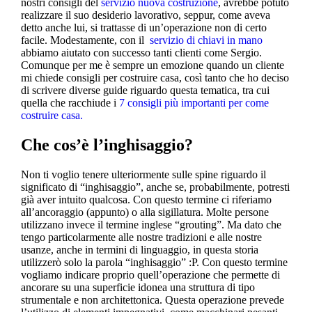
nostri consigli del
servizio nuova costruzione
, avrebbe potuto
realizzare il suo desiderio lavorativo, seppur, come aveva
detto anche lui, si trattasse di un’operazione non di certo
facile. Modestamente, con il
servizio di chiavi in mano
abbiamo aiutato con successo tanti clienti come Sergio.
Comunque per me è sempre un emozione quando un cliente
mi chiede consigli per costruire casa, così tanto che ho deciso
di scrivere diverse guide riguardo questa tematica, tra cui
quella che racchiude i
7 consigli più importanti per come
costruire casa.
Che cos’è l’inghisaggio?
Non ti voglio tenere ulteriormente sulle spine riguardo il
significato di “inghisaggio”, anche se, probabilmente, potresti
già aver intuito qualcosa. Con questo termine ci riferiamo
all’ancoraggio (appunto) o alla sigillatura. Molte persone
utilizzano invece il termine inglese “grouting”. Ma dato che
tengo particolarmente alle nostre tradizioni e alle nostre
usanze, anche in termini di linguaggio, in questa storia
utilizzerò solo la parola “inghisaggio” :P. Con questo termine
vogliamo indicare proprio quell’operazione che permette di
ancorare su una superficie idonea una struttura di tipo
strumentale e non architettonica. Questa operazione prevede