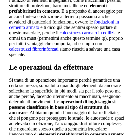
l’utilizzo di elementi impegnativi, come macchinari pesanti,
strutture di protezione, barre metalliche ed
elementi
prefabbricati in cemento
. E a proposito di ancoraggio: per
ancora l’intera costruzione al terreno possiamo anche
avvalerci di particolari fondazioni, ovvero le
fondazioni in
cemento armato
e ti dico già che sentirai spesso parlare di
questo materiale, perché il
calcestruzzo armato in edilizia
è
ormai un must (permettimi anche questo termine ;p), proprio
per tutti i vantaggi che comporta, ad esempio con i
calcestruzzi fibrorinforzati
siamo riusciti a salvare una casa
speciale.
Le operazioni da effettuare
Si tratta di un operazione importante perché garantisce una
certa sicurezza, soprattutto quando gli elementi da ancorare
sollecitano la superficie in più modi, sia per il solo peso ma
anche perché, facendo riferimento ai macchinari, eseguono
determinati movimenti.
Le operazioni di inghisaggio si
possono classificare in base al tipo di struttura da
ancorare
. Abbiamo quindi: l’ancoraggio di barre filettate,
che si pongono per proteggere le strade, le autostrade o spazi
ad elevata circolazione; l’ancoraggio di strutture complesse,
che riguardano spesso quelle a geometria irregolare;
l’ancoraggio di
elementi prefabbricati in cemento armato
;