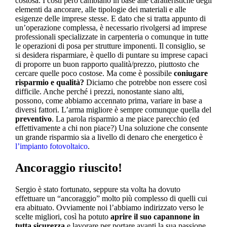
costosa. I costi però cambiano in base alle caratteristiche degli
elementi da ancorare, alle tipologie dei materiali e alle
esigenze delle imprese stesse. E dato che si tratta appunto di
un’operazione complessa, è necessario rivolgersi ad imprese
professionali specializzate in carpenteria o comunque in tutte
le operazioni di posa per strutture imponenti. Il consiglio, se
si desidera risparmiare, è quello di puntare su imprese capaci
di proporre un buon rapporto qualità/prezzo, piuttosto che
cercare quelle poco costose. Ma come è possibile
coniugare
risparmio e qualità?
Diciamo che potrebbe non essere così
difficile. Anche perché i prezzi, nonostante siano alti,
possono, come abbiamo accennato prima, variare in base a
diversi fattori. L’arma migliore è sempre comunque quella del
preventivo
. La parola risparmio a me piace parecchio (ed
effettivamente a chi non piace?) Una soluzione che consente
un grande risparmio sia a livello di denaro che energetico è
l’impianto fotovoltaico
.
Ancoraggio riuscito!
Sergio è stato fortunato, seppure sta volta ha dovuto
effettuare un “ancoraggio” molto più complesso di quelli cui
era abituato. Ovviamente noi l’abbiamo indirizzato verso le
scelte migliori, così ha potuto
aprire il suo capannone in
tutta sicurezza
e lavorare per portare avanti la sua passione,