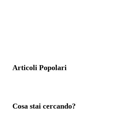
entrata, garage e servizi totalmente
indipendenti.
Articoli Popolari
Cosa stai cercando?