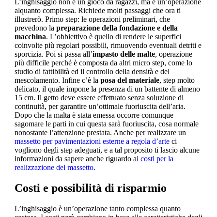
L’inghisaggio non è un gioco da ragazzi, ma è un’operazione
alquanto complessa. Richiede molti passaggi che ora ti
illustrerò. Primo step: le operazioni preliminari, che
prevedono la
preparazione della fondazione e della
macchina
. L’obbiettivo è quello di rendere le superfici
coinvolte più regolari possibili, rimuovendo eventuali detriti e
sporcizia. Poi si passa all’
impasto delle malte
, operazione
più difficile perché è composta da altri micro step, come lo
studio di fattibilità ed il controllo della densità e del
mescolamento. Infine c’è la
posa del materiale
, step molto
delicato, il quale impone la presenza di un battente di almeno
15 cm. Il getto deve essere effettuato senza soluzione di
continuità, per garantire un’ottimale fuoriuscita dell’aria.
Dopo che la malta è stata emessa occorre comunque
sagomare le parti in cui questa sarà fuoriuscita, cosa normale
nonostante l’attenzione prestata. Anche per realizzare un
massetto per pavimentazioni esterne a regola d’arte
ci
vogliono degli step adeguati, e a tal proposito ti lascio alcune
informazioni da sapere anche riguardo ai
costi per la
realizzazione del massetto.
Costi e possibilità di risparmio
L’inghisaggio è un’operazione tanto complessa quanto