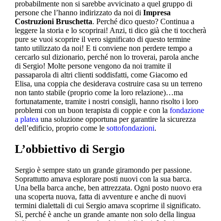
probabilmente non si sarebbe avvicinato a quel gruppo di
persone che l’hanno indirizzato da noi di
Impresa
Costruzioni Bruschetta
. Perché dico questo? Continua a
leggere la storia e lo scoprirai! Anzi, ti dico già che ti toccherà
pure se vuoi scoprire il vero significato di questo termine
tanto utilizzato da noi! E ti conviene non perdere tempo a
cercarlo sul dizionario, perché non lo troverai, parola anche
di Sergio! Molte persone vengono da noi tramite il
passaparola di altri clienti soddisfatti, come Giacomo ed
Elisa, una coppia che desiderava costruire casa su un terreno
non tanto stabile (proprio come la loro relazione)…ma
fortunatamente, tramite i nostri consigli, hanno risolto i loro
problemi con un buon terapista di coppie e con la
fondazione
a platea
una soluzione opportuna per garantire la sicurezza
dell’edificio, proprio come le
sottofondazioni
.
L’obbiettivo di Sergio
Sergio è sempre stato un grande giramondo per passione.
Soprattutto amava esplorare posti nuovi con la sua barca.
Una bella barca anche, ben attrezzata. Ogni posto nuovo era
una scoperta nuova, fatta di avventure e anche di nuovi
termini dialettali di cui Sergio amava scoprirne il significato.
Sì, perché è anche un grande amante non solo della lingua