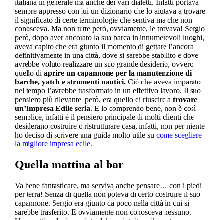
italiana in generale ma anche dei vari dialetti. Infatti portava
sempre appresso con lui un dizionario che lo aiutava a trovare
il significato di certe terminologie che sentiva ma che non
conosceva. Ma non tutte però, ovviamente, le trovava! Sergio
però, dopo aver ancorato la sua barca in innumerevoli luoghi,
aveva capito che era giunto il momento di gettare l’ancora
definitivamente in una città, dove si sarebbe stabilito e dove
avrebbe voluto realizzare un suo grande desiderio, ovvero
quello di
aprire un capannone per la manutenzione di
barche, yatch e strumenti nautici.
Ciò che aveva imparato
nel tempo l’avrebbe trasformato in un effettivo lavoro. Il suo
pensiero più rilevante, però, era quello di riuscire a
trovare
un’Impresa Edile seria
. E lo comprendo bene, non è così
semplice, infatti è il pensiero principale di molti clienti che
desiderano costruire o ristrutturare casa, infatti, non per niente
ho deciso di scrivere una guida molto utile su
come scegliere
la migliore impresa edile.
Quella mattina al bar
Va bene fantasticare, ma serviva anche pensare… con i piedi
per terra! Senza di quella non poteva di certo costruire il suo
capannone. Sergio era giunto da poco nella città in cui si
sarebbe trasferito. E ovviamente non conosceva nessuno.