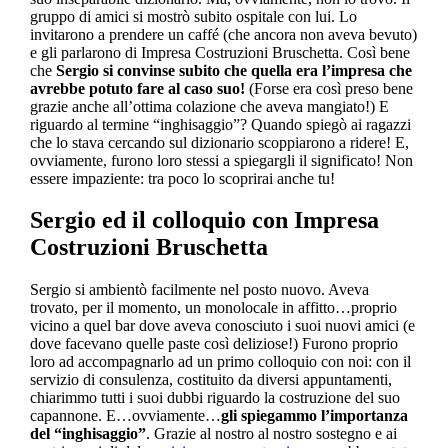
gruppo di amici si mostrò subito ospitale con lui. Lo
invitarono a prendere un caffé (che ancora non aveva bevuto)
e gli parlarono di Impresa Costruzioni Bruschetta. Così bene
che
Sergio si convinse subito che quella era l’impresa che
avrebbe potuto fare al caso suo!
(Forse era così preso bene
grazie anche all’ottima colazione che aveva mangiato!) E
riguardo al termine “inghisaggio”? Quando spiegò ai ragazzi
che lo stava cercando sul dizionario scoppiarono a ridere! E,
ovviamente, furono loro stessi a spiegargli il significato! Non
essere impaziente: tra poco lo scoprirai anche tu!
Sergio ed il colloquio con Impresa
Costruzioni Bruschetta
Sergio si ambientò facilmente nel posto nuovo. Aveva
trovato, per il momento, un monolocale in affitto…proprio
vicino a quel bar dove aveva conosciuto i suoi nuovi amici (e
dove facevano quelle paste così deliziose!) Furono proprio
loro ad accompagnarlo ad un primo colloquio con noi: con il
servizio di consulenza, costituito da diversi appuntamenti,
chiarimmo tutti i suoi dubbi riguardo la costruzione del suo
capannone. E…ovviamente…
gli spiegammo l’importanza
del “inghisaggio”
. Grazie al nostro al nostro sostegno e ai