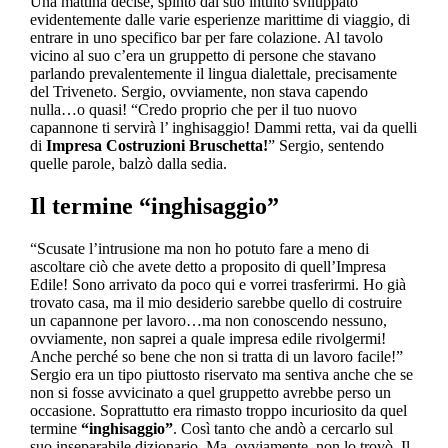
Una mattina decise, spinto dal suo intuito sviluppato
evidentemente dalle varie esperienze marittime di viaggio, di
entrare in uno specifico bar per fare colazione. Al tavolo
vicino al suo c’era un gruppetto di persone che stavano
parlando prevalentemente il lingua dialettale, precisamente
del Triveneto. Sergio, ovviamente, non stava capendo
nulla…o quasi! “Credo proprio che per il tuo nuovo
capannone ti servirà l’ inghisaggio! Dammi retta, vai da quelli
di
Impresa Costruzioni Bruschetta!
” Sergio, sentendo
quelle parole, balzò dalla sedia.
Il termine “inghisaggio”
“Scusate l’intrusione ma non ho potuto fare a meno di
ascoltare ciò che avete detto a proposito di quell’Impresa
Edile! Sono arrivato da poco qui e vorrei trasferirmi. Ho già
trovato casa, ma il mio desiderio sarebbe quello di costruire
un capannone per lavoro…ma non conoscendo nessuno,
ovviamente, non saprei a quale impresa edile rivolgermi!
Anche perché so bene che non si tratta di un lavoro facile!”
Sergio era un tipo piuttosto riservato ma sentiva anche che se
non si fosse avvicinato a quel gruppetto avrebbe perso un
occasione. Soprattutto era rimasto troppo incuriosito da quel
termine
“inghisaggio”
. Così tanto che andò a cercarlo sul
suo inseparabile dizionario. Ma, ovviamente, non lo trovò. Il