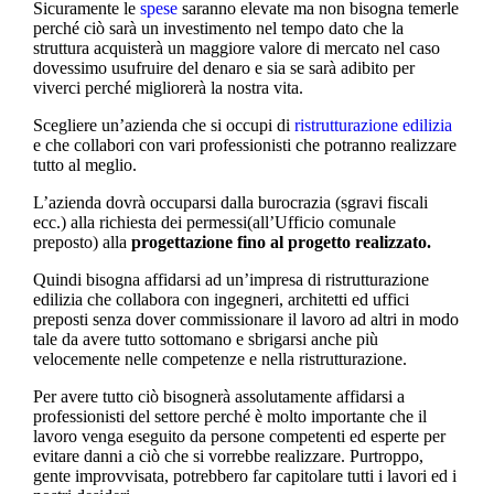
Sicuramente le
spese
saranno elevate ma non bisogna temerle
perché ciò sarà un investimento nel tempo dato che la
struttura acquisterà un maggiore valore di mercato nel caso
dovessimo usufruire del denaro e sia se sarà adibito per
viverci perché migliorerà la nostra vita.
Scegliere un’azienda che si occupi di
ristrutturazione edilizia
e che collabori con vari professionisti che potranno realizzare
tutto al meglio.
L’azienda dovrà occuparsi dalla burocrazia (sgravi fiscali
ecc.) alla richiesta dei permessi(all’Ufficio comunale
preposto) alla
progettazione fino al progetto realizzato.
Quindi bisogna affidarsi ad un’impresa di ristrutturazione
edilizia che collabora con ingegneri, architetti ed uffici
preposti senza dover commissionare il lavoro ad altri in modo
tale da avere tutto sottomano e sbrigarsi anche più
velocemente nelle competenze e nella ristrutturazione.
Per avere tutto ciò bisognerà assolutamente affidarsi a
professionisti del settore perché è molto importante che il
lavoro venga eseguito da persone competenti ed esperte per
evitare danni a ciò che si vorrebbe realizzare. Purtroppo,
gente improvvisata, potrebbero far capitolare tutti i lavori ed i