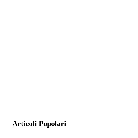
Appartamenti in vendita
la combinazione di cinque abitazioni con
entrata, garage e servizi totalmente
indipendenti.
Articoli Popolari