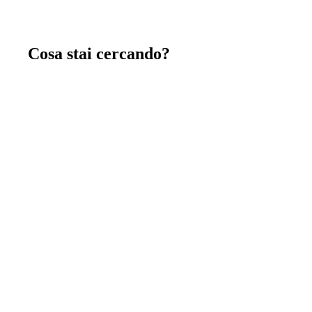
Cosa stai cercando?
Chiavi in mano
immagina, crea e costruisci insieme a noi la tua
nuova casa chiavi in mano