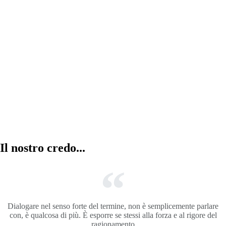
Abitazioni in vendita
la combinazione di cinque abitazioni con
entrata, garage e servizi totalmente
indipendenti.
Il nostro credo...
Dialogare nel senso forte del termine, non è semplicemente parlare
con, è qualcosa di più. È esporre se stessi alla forza e al rigore del
ragionamento