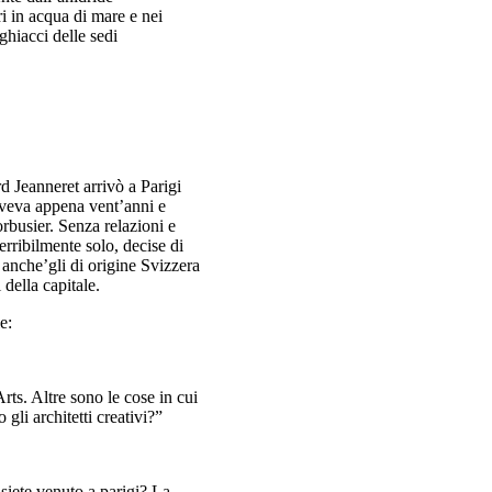
ri in acqua di mare e nei
 ghiacci delle sedi
Abitazioni in v
la combinazione di cinqu
totalmente indipendenti
 Jeanneret arrivò a Parigi
veva appena vent’anni e
busier. Senza relazioni e
erribilmente solo, decise di
 anche’gli di origine Svizzera
della capitale.
e:
ts. Altre sono le cose in cui
gli architetti creativi?”
siete venuto a parigi? La