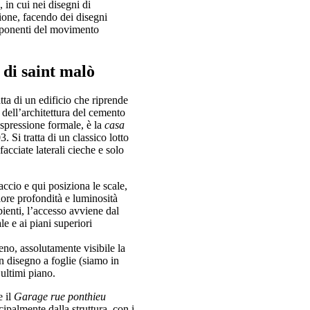
, in cui nei disegni di
zione, facendo dei disegni
 esponenti del movimento
 di saint malò
ratta di un edificio che riprende
 dell’architettura del cemento
spressione formale, è la
casa
. Si tratta di un classico lotto
acciate laterali cieche e solo
faccio e qui posiziona le scale,
iore profondità e luminosità
ienti, l’accesso avviene dal
e e ai piani superiori
eno, assolutamente visibile la
un disegno a foglie (siamo in
 ultimi piano.
e il
Garage rue ponthieu
ipalmente dalla struttura, con i