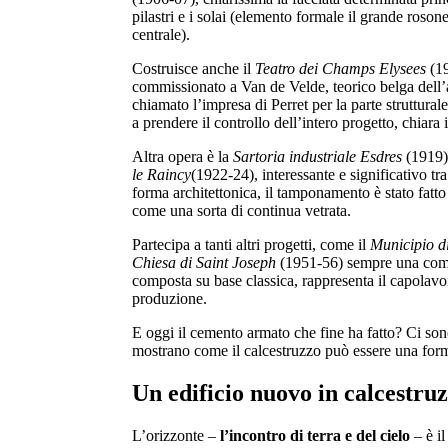
pilastri e i solai (elemento formale il grande rosone
centrale).
Costruisce anche il
Teatro dei Champs Elysees
(19
commissionato a Van de Velde, teorico belga dell’
chiamato l’impresa di Perret per la parte struttura
a prendere il controllo dell’intero progetto, chiara 
Altra opera è la
Sartoria industriale Esdres
(1919
le Raincy
(1922-24), interessante e significativo tra 
forma architettonica, il tamponamento è stato fatto
come una sorta di continua vetrata.
Partecipa a tanti altri progetti, come il
Municipio d
Chiesa di Saint Joseph
(1951-56) sempre una com
composta su base classica, rappresenta il capolavor
produzione.
E oggi il cemento armato che fine ha fatto? Ci son
mostrano come il calcestruzzo può essere una form
Un edificio nuovo in calcestru
L’orizzonte –
l’incontro di terra e del cielo
– è i