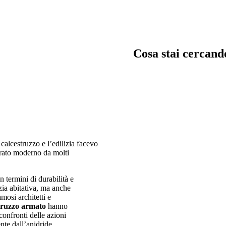
Cosa stai cercand
trata, garage e servizi
Chiavi in man
 calcestruzzo e l’edilizia facevo
immagina, crea e costru
erato moderno da molti
in mano
in termini di durabilità e
izia abitativa, ma anche
amosi architetti e
truzzo armato
hanno
confronti delle azioni
nte dall’anidride