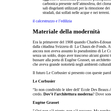
carbonica presente nell’atmosfera, dei cloru
sali disgelanti utilizzati per la rimozione dei
stradali, dai solfati nelle acque e nei terreni.
il calcestruzzo e l’edilizia
Materiale della modernità
Era la primavere del 1908 quando Charles-Edouard
dalla cittadina Svizzera di La Chaux-de-Fonds. A
ancora non aveva assunto lo pseudonimo di Le Cor
senza un soldo, dopo aver trascorso alcuni giorni t
bussare alla porta di Eugéne Grasset, un architetto
che aveva grande notorietà negli ambienti culturali 
Il futuro Le Corbusier si presento con queste parol
Le Corbusier
“Io non condivido le idee dell’ Ecole Des Beaux-Ar
credo.
Dov’è l’architettura moderna
? Dove sono 
Eugéne Grasset
” Qui non c’è niente, non c’è nessuno. Ma perche 