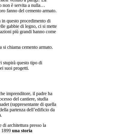
lo non è servita a nulla…
loro fanno del cemento armato.
za in questo procedimento di
lle gabbie di legno, ci si mette
zzazioni più grandi hanno come
ema si chiama cemento armato.
i stupirà questo tipo di
i suoi progetti.
che imprenditore, il padre ha
ocesso del cantiere, studia
Guadet (rappresentante di quella
della partenza dell’edificio da
.
 di architettura presso la
el 1899
una storia