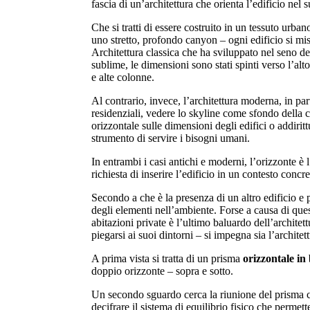
fascia di un’architettura che orienta l’edificio nel 
Che si tratti di essere costruito in un tessuto urba
uno stretto, profondo canyon – ogni edificio si mis
Architettura classica che ha sviluppato nel seno de
sublime, le dimensioni sono stati spinti verso l’alto
e alte colonne.
Al contrario, invece, l’architettura moderna, in par
residenziali, vedere lo skyline come sfondo della 
orizzontale sulle dimensioni degli edifici o addiri
strumento di servire i bisogni umani.
In entrambi i casi antichi e moderni, l’orizzonte è
richiesta di inserire l’edificio in un contesto con
Secondo a che è la presenza di un altro edificio e p
degli elementi nell’ambiente. Forse a causa di quest
abitazioni private è l’ultimo baluardo dell’architett
piegarsi ai suoi dintorni – si impegna sia l’architett
A prima vista si tratta di un prisma
orizzontale in 
doppio orizzonte – sopra e sotto.
Un secondo sguardo cerca la riunione del prisma c
decifrare il sistema di equilibrio fisico che permet