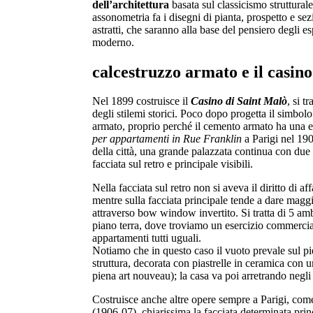
dell’architettura
basata sul classicismo strutturale
assonometria fa i disegni di pianta, prospetto e se
astratti, che saranno alla base del pensiero degli
moderno.
calcestruzzo armato e il casino
Nel 1899 costruisce il
Casino di Saint Malò
, si t
degli stilemi storici. Poco dopo progetta il simbolo
armato, proprio perché il cemento armato ha una e
per appartamenti in Rue Franklin
a Parigi nel 1903
della città, una grande palazzata continua con due f
facciata sul retro e principale visibili.
Nella facciata sul retro non si aveva il diritto di af
mentre sulla facciata principale tende a dare magg
attraverso bow window invertito. Si tratta di 5 amb
piano terra, dove troviamo un esercizio commercial
appartamenti tutti uguali.
Notiamo che in questo caso il vuoto prevale sul pi
struttura, decorata con piastrelle in ceramica con 
piena art nouveau); la casa va poi arretrando negli
Costruisce anche altre opere sempre a Parigi, com
(1906-07), chiarissima la facciata determinata princ