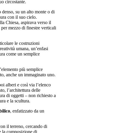
suo circostante.
no denso, su un alto monte o di
ura con il suo cielo.
lla Chiesa, aspirava verso il
 per mezzo di finestre verticali
ticolare le costruzioni
creatività umana, un’enfasi
ttura come un semplice
 l’elemento più semplice
creto, anche un immaginato uno.
oi alberi e così via l’elenco
o, l’architettura delle
ura di oggetti – non richiesto a
ura e la scultura.
bilico
, enfatizzato da un
on il terreno, cercando di
te la composizione di