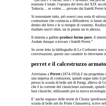
reazione è totale: l’epopea del ferro del XIX seco
Tuttavia… se volete…. provate dai fratelli Perret 
Si nonostante tutto, piò esserci una sorta di salve
costruzione che comincia a diffondersi; si fanno de
dentro del ferro e le si riempie di cemento. Reali
risultato nuovi ritmi, sia in pianta sia in altezza.
Il sistema a gabbie
produce forme pure
, il sist
Andate dunque a trovare i fratelli Perret.”
Se avete letto la bibliografia di Le Corbusier non v
conversazioni, questo suo carattere lo ritroviamo ne
perret e il calcestruzzo armato
Arriviamo a
Perret
(1874-1954) è sia progettista 
una impresa di costruzioni, quindi segue tutto il pr
presso la scuola di belle arti di Parigi, allievo di 
che è la corrente del classicismo razionale, quindi 
basi classiche, utilizzando poi la nuova tecnologia)
E’ anche seguace delle teorie di Choisy (professore
scuola di belle arti do Ponts Chaussées), scrive n