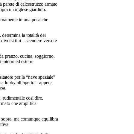
a parete di calcestruzzo armato
sopra un inglese giardino.
ternamente in una posa che
 determina la totalità dei
 diversi tipi – scendere verso e
 da pranzo, cucina, soggiorno,
 interni ed esterni
sitatore per la “nave spaziale”
una lobby all’aperto – appena
asa.
, rudimentale così dire,
rmato che amplifica
ma sopra, ma comunque equilibra
ttiva.