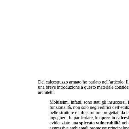
Appartamenti in vendita
la combinazione di cinque abitazioni con en
totalmente indipendenti.
Del calcestruzzo armato ho parlato nell’articolo: Il
una breve introduzione a questo materiale consid
architetti.
Moltissimi, infatti, sono stati gli insuccessi, 
funzionalità, non solo negli edifici dell’edil
nelle strutture e infrastrutture progettati da f
ingegneri. In particolare, le
opere in calces
evidenziato una
spiccata vulnerabilità
nei 
aggressive ambientali promosse principalme