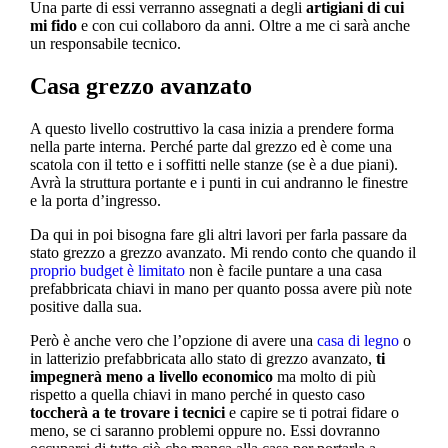
Una parte di essi verranno assegnati a degli
artigiani di cui
mi fido
e con cui collaboro da anni. Oltre a me ci sarà anche
un responsabile tecnico.
Casa grezzo avanzato
A questo livello costruttivo la casa inizia a prendere forma
nella parte interna. Perché parte dal grezzo ed è come una
scatola con il tetto e i soffitti nelle stanze (se è a due piani).
Avrà la struttura portante e i punti in cui andranno le finestre
e la porta d’ingresso.
Da qui in poi bisogna fare gli altri lavori per farla passare da
stato grezzo a grezzo avanzato. Mi rendo conto che quando il
proprio budget è limitato
non è facile puntare a una casa
prefabbricata chiavi in mano per quanto possa avere più note
positive dalla sua.
Però è anche vero che l’opzione di avere una
casa di legno
o
in latterizio prefabbricata allo stato di grezzo avanzato,
ti
impegnerà meno a livello economico
ma molto di più
rispetto a quella chiavi in mano perché in questo caso
toccherà a te trovare i tecnici
e capire se ti potrai fidare o
meno, se ci saranno problemi oppure no. Essi dovranno