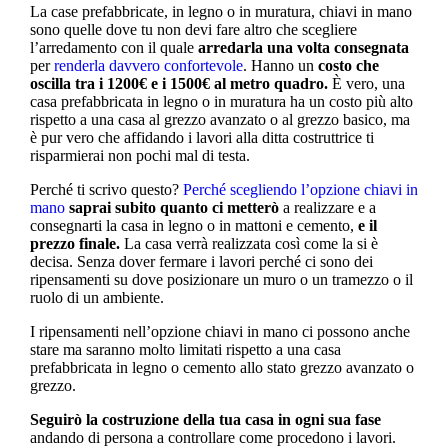
La case prefabbricate, in legno o in muratura, chiavi in mano
sono quelle dove tu non devi fare altro che scegliere
l’arredamento con il quale
arredarla una volta consegnata
per
renderla davvero confortevole
. Hanno un
costo che
oscilla tra i 1200€ e i 1500€ al metro quadro.
È vero, una
casa prefabbricata in legno o in muratura ha un costo più alto
rispetto a una casa al grezzo avanzato o al grezzo basico, ma
è pur vero che affidando i lavori alla ditta costruttrice ti
risparmierai non pochi mal di testa.
Perché ti scrivo questo?
Perché scegliendo l’opzione chiavi in
mano
saprai subito
quanto ci metterò
a realizzare e a
consegnarti la casa in legno o in mattoni e cemento,
e il
prezzo finale.
La casa verrà realizzata così come la si è
decisa. Senza dover fermare i lavori perché ci sono dei
ripensamenti su dove posizionare un muro o un tramezzo o il
ruolo di un ambiente.
I ripensamenti nell’opzione chiavi in mano ci possono anche
stare ma saranno molto limitati rispetto a una casa
prefabbricata in legno o cemento allo stato grezzo avanzato o
grezzo.
Seguirò la costruzione della tua casa in ogni sua fase
andando di persona a controllare come procedono i lavori.