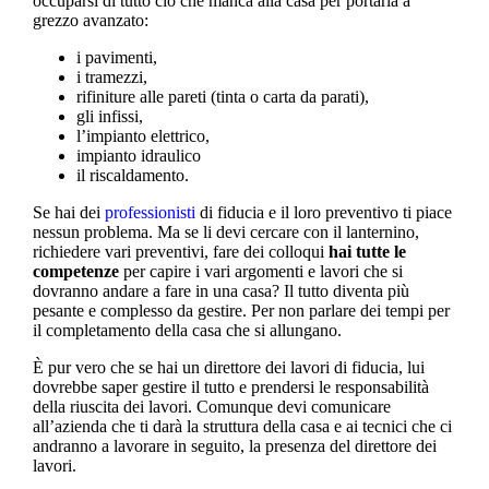
occuparsi di tutto ciò che manca alla casa per portarla a
grezzo avanzato:
i pavimenti,
i tramezzi,
rifiniture alle pareti (tinta o carta da parati),
gli infissi,
l’impianto elettrico,
impianto idraulico
il riscaldamento.
Se hai dei
professionisti
di fiducia e il loro preventivo ti piace
nessun problema. Ma se li devi cercare con il lanternino,
richiedere vari preventivi, fare dei colloqui
hai tutte le
competenze
per capire i vari argomenti e lavori che si
dovranno andare a fare in una casa? Il tutto diventa più
pesante e complesso da gestire. Per non parlare dei tempi per
il completamento della casa che si allungano.
È pur vero che se hai un direttore dei lavori di fiducia, lui
dovrebbe saper gestire il tutto e prendersi le responsabilità
della riuscita dei lavori. Comunque devi comunicare
all’azienda che ti darà la struttura della casa e ai tecnici che ci
andranno a lavorare in seguito, la presenza del direttore dei
lavori.