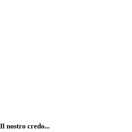
Abitazioni in vendita
la combinazione di cinque abitazioni con
entrata, garage e servizi totalmente
indipendenti.
Il nostro credo...