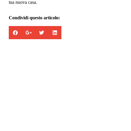
tua nuova casa.
Condividi questo articolo:
Appartamenti in vendita
la combinazione di cinque abitazioni con
entrata, garage e servizi totalmente
indipendenti.