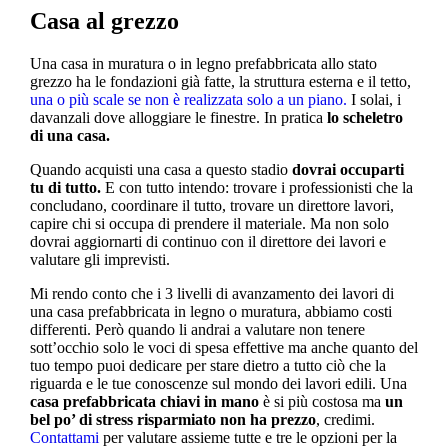
Casa al grezzo
Una casa in muratura o in legno prefabbricata allo stato
grezzo ha le fondazioni già fatte, la struttura esterna e il tetto,
una o più scale se non è realizzata solo a un piano.
I solai, i
davanzali dove alloggiare le finestre. In pratica
lo scheletro
di una casa.
Quando acquisti una casa a questo stadio
dovrai occuparti
tu di tutto.
E con tutto intendo: trovare i professionisti che la
concludano, coordinare il tutto, trovare un direttore lavori,
capire chi si occupa di prendere il materiale. Ma non solo
dovrai aggiornarti di continuo con il direttore dei lavori e
valutare gli imprevisti.
Mi rendo conto che i 3 livelli di avanzamento dei lavori di
una casa prefabbricata in legno o muratura, abbiamo costi
differenti. Però quando li andrai a valutare non tenere
sott’occhio solo le voci di spesa effettive ma anche quanto del
tuo tempo puoi dedicare per stare dietro a tutto ciò che la
riguarda e le tue conoscenze sul mondo dei lavori edili. Una
casa prefabbricata chiavi in mano
è si più costosa ma
un
bel po’ di stress risparmiato non ha prezzo
, credimi.
Contattami
per valutare assieme tutte e tre le opzioni per la