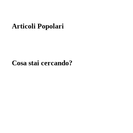
Articoli Popolari
Cosa stai cercando?
Chiavi in mano
immagina, crea e costruisci insieme a noi la tua
nuova casa chiavi in mano