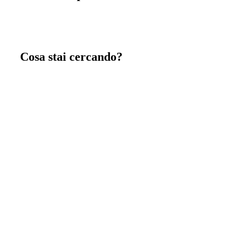
Cosa stai cercando?
Chiavi in mano
immagina, crea e costruisci insieme a noi la tua
nuova casa chiavi in mano