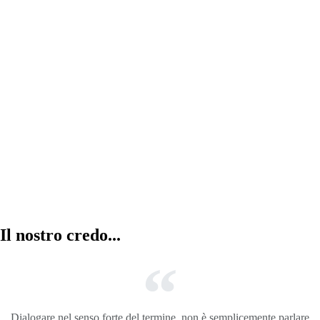
Abitazioni in vendita
la combinazione di cinque abitazioni con
entrata, garage e servizi totalmente
indipendenti.
Il nostro credo...
Dialogare nel senso forte del termine, non è semplicemente parlare