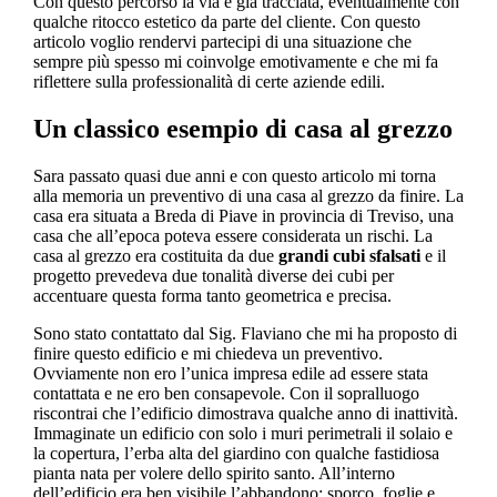
Con questo percorso la via è già tracciata, eventualmente con
qualche ritocco estetico da parte del cliente. Con questo
articolo voglio rendervi partecipi di una situazione che
sempre più spesso mi coinvolge emotivamente e che mi fa
riflettere sulla professionalità di certe aziende edili.
Un classico esempio di casa al grezzo
Sara passato quasi due anni e con questo articolo mi torna
alla memoria un preventivo di una casa al grezzo da finire. La
casa era situata a Breda di Piave in provincia di Treviso, una
casa che all’epoca poteva essere considerata un rischi. La
casa al grezzo era costituita da due
grandi cubi sfalsati
e il
progetto prevedeva due tonalità diverse dei cubi per
accentuare questa forma tanto geometrica e precisa.
Sono stato contattato dal Sig. Flaviano che mi ha proposto di
finire questo edificio e mi chiedeva un preventivo.
Ovviamente non ero l’unica impresa edile ad essere stata
contattata e ne ero ben consapevole. Con il sopralluogo
riscontrai che l’edificio dimostrava qualche anno di inattività.
Immaginate un edificio con solo i muri perimetrali il solaio e
la copertura, l’erba alta del giardino con qualche fastidiosa
pianta nata per volere dello spirito santo. All’interno
dell’edificio era ben visibile l’abbandono: sporco, foglie e