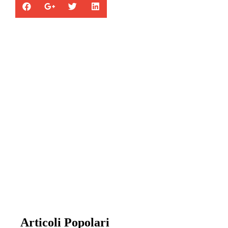
Appartamenti in vendita
la combinazione di cinque abitazioni con
entrata, garage e servizi totalmente
indipendenti.
Articoli Popolari