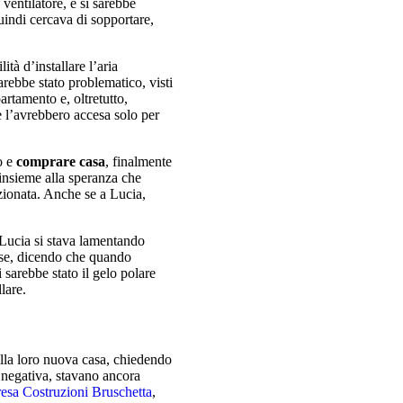
ventilatore, e si sarebbe
quindi cercava di sopportare,
tà d’installare l’aria
rebbe stato problematico, visti
Abitazioni in v
artamento e, oltretutto,
 l’avrebbero accesa solo per
la combinazione di cinqu
totalmente indipendenti
o e
comprare
casa
, finalmente
, insieme alla speranza che
izionata. Anche se a Lucia,
Lucia si stava lamentando
rise, dicendo che quando
 sarebbe stato il gelo polare
lare.
lla loro nuova casa, chiedendo
 negativa, stavano ancora
esa Costruzioni Bruschetta
,