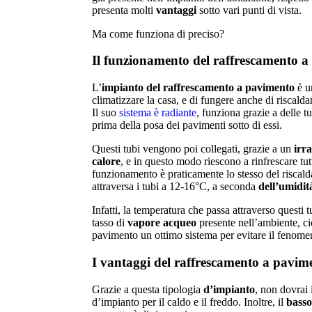
presenta molti
vantaggi
sotto vari punti di vista.
Ma come funziona di preciso?
Il funzionamento del raffrescamento 
L’
impianto del raffrescamento a pavimento
è u
climatizzare la casa, e di fungere anche di riscal
Il suo
sistema è radiante
, funziona grazie a delle t
prima della posa dei pavimenti sotto di essi.
Questi tubi vengono poi collegati, grazie a un
irr
calore
, e in questo modo riescono a rinfrescare tutt
funzionamento è praticamente lo stesso del risca
attraversa i tubi a 12-16°C, a seconda
dell’umidit
Infatti, la temperatura che passa attraverso questi 
tasso di
vapore acqueo
presente nell’ambiente, ci
pavimento un ottimo sistema per evitare il fenome
I vantaggi del raffrescamento a pavim
Grazie a questa tipologia
d’impianto
, non dovrai 
d’impianto per il caldo e il freddo. Inoltre, il
basso