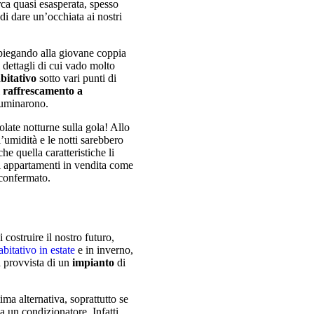
rca quasi esasperata, spesso
di dare un’occhiata ai nostri
spiegando alla giovane coppia
i dettagli di cui vado molto
abitativo
sotto vari punti di
l
raffrescamento a
lluminarono.
olate notturne sulla gola! Allo
’umidità e le notti sarebbero
he quella caratteristiche li
ri appartamenti in vendita come
 confermato.
costruire il nostro futuro,
bitativo in estate
e in inverno,
à provvista di un
impianto
di
ma alternativa, soprattutto se
 a un condizionatore. Infatti,