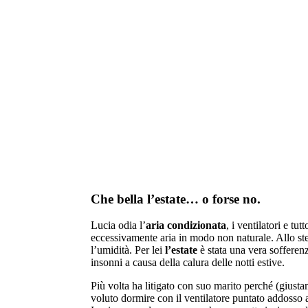
Appartamenti in vendita
la combinazione di cinque abitazioni con en
totalmente indipendenti.
Che bella l’estate… o forse no.
Lucia odia l’
aria condizionata
, i ventilatori e tu
eccessivamente aria in modo non naturale. Allo ste
l’umidità. Per lei
l’estate
è stata una vera sofferen
insonni a causa della calura delle notti estive.
Più volta ha litigato con suo marito perché (giusta
voluto dormire con il ventilatore puntato addosso