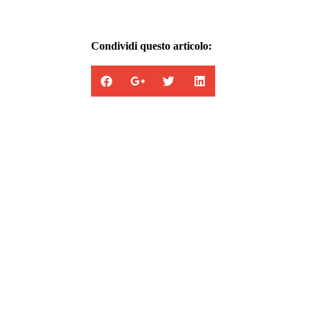
Condividi questo articolo:
Appartamenti in vendita
la combinazione di cinque abitazioni con en
totalmente indipendenti.