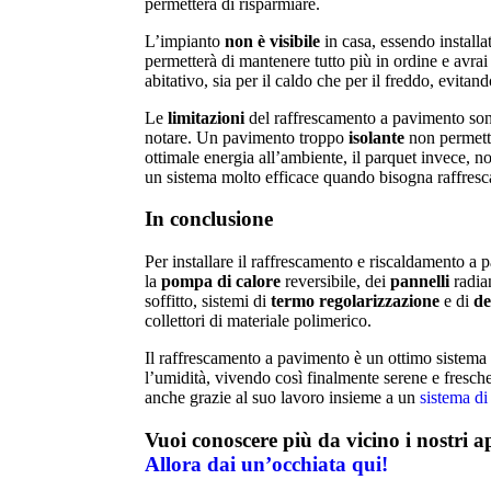
permetterà di risparmiare.
L’impianto
non è visibile
in casa, essendo installat
permetterà di mantenere tutto più in ordine e avrai
abitativo, sia per il caldo che per il freddo, evitan
Le
limitazioni
del raffrescamento a pavimento son
notare. Un pavimento troppo
isolante
non permette
ottimale energia all’ambiente, il parquet invece, 
un sistema molto efficace quando bisogna raffres
In conclusione
Per installare il raffrescamento e riscaldamento a
la
pompa di calore
reversibile, dei
pannelli
radia
soffitto, sistemi di
termo
regolarizzazione
e di
de
collettori di materiale polimerico.
Il raffrescamento a pavimento è un ottimo sistema 
l’umidità, vivendo così finalmente serene e fresche 
anche grazie al suo lavoro insieme a un
sistema d
Vuoi conoscere più da vicino i nostri 
Allora dai un’occhiata qui!