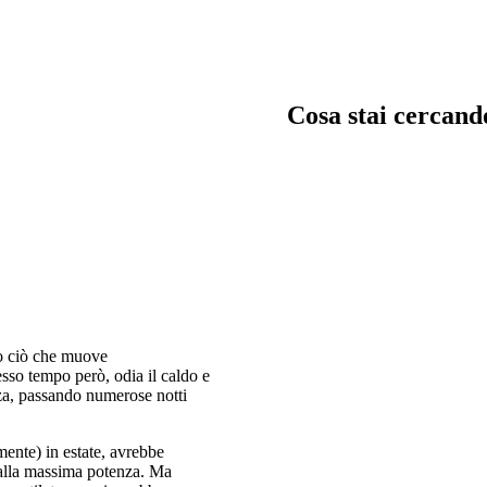
Cosa stai cercand
trata, garage e servizi
Chiavi in man
immagina, crea e costru
in mano
tto ciò che muove
sso tempo però, odia il caldo e
za, passando numerose notti
mente) in estate, avrebbe
 alla massima potenza. Ma