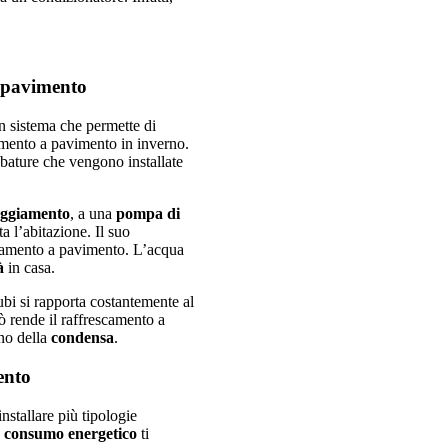
a pavimento
n sistema che permette di
damento a pavimento in inverno.
ubature che vengono installate
aggiamento
, a una
pompa di
a l’abitazione. Il suo
ldamento a pavimento. L’acqua
à
in casa.
tubi si rapporta costantemente al
ò rende il raffrescamento a
no della
condensa
.
ento
installare più tipologie
 consumo energetico
ti