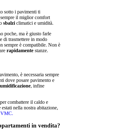
o sotto i pavimenti ti
 sempre il miglior comfort
do
sbalzi
climatici e umidità.
o poche, ma è giusto farle
 di trasmettere in modo
non sempre è compatibile. Non è
care
rapidamente
stanze.
 pavimento, è necessaria sempre
nti dove posare pavimento e
umidificazione
, infine
per combattere il caldo e
estati nella nostra abitazione,
i VMC.
appartamenti in vendita?