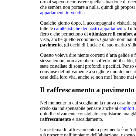
ormai sapevo riconoscere quella situazione di rice
che sembra non portare a nulla, quindi gli proposi 
appartamenti in vendita
.
Qualche giorno dopo, li accompagnai a visitarli, 
tutte le
caratteristiche dei nostri appartamenti
. Tutt
fiero e che permettono di
ottimizzare il comfort 
vista, anche quello economico. Quando nominai i
pavimento
, gli occhi di Lucia e di suo marito s’i
Questo voleva dire niente correnti d’aria gelide e f
stesso tempo, non avrebbero sofferto più il caldo, l
state costellate di sonni profondi e pacifici. Penso c
convinse definitivamente a scegliere uno dei nost
casa della loro vita, anche se non me l’hanno mai
Il raffrescamento a pavimento
Nel momento in cui scegliamo la nuova casa in cui 
credo sia indispensabile pensare anche al
comfort a
quindi è vivamente consigliato acquistarne una gi
raffrescamento
e riscaldamento.
Un sistema di raffrescamento a pavimento è un’otti
già presente nell’impianto dell’abitazione, rispetto