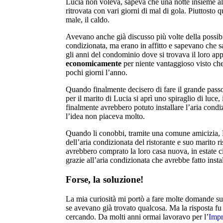
Lucia non voleva, sapeva che una notte insieme al 
ritrovata con vari giorni di mal di gola. Piuttosto 
male, il caldo.
Avevano anche già discusso più volte della possibili
condizionata, ma erano in affitto e sapevano che sa
gli anni del condominio dove si trovava il loro app
economicamente
per niente vantaggioso visto che
pochi giorni l’anno.
Quando finalmente decisero di fare il grande pass
per il marito di Lucia si aprì uno spiraglio di luce
finalmente avrebbero potuto installare l’aria cond
l’idea non piaceva molto.
Quando li conobbi, tramite una comune amicizia, 
dell’aria condizionata del ristorante e suo marito 
avrebbero comprato la loro casa nuova, in estate ci
grazie all’aria condizionata che avrebbe fatto instal
Forse, la soluzione!
La mia curiosità mi portò a fare molte domande su
se avevano già trovato qualcosa. Ma la risposta fu
cercando. Da molti anni ormai lavoravo per l’
Impr