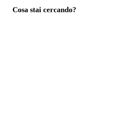
Cosa stai cercando?
Chiavi in mano
immagina, crea e costruisci insieme a noi la tua
nuova casa chiavi in mano