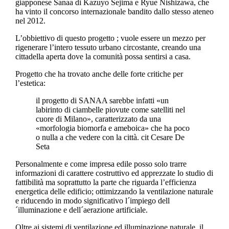
giapponese Sanaa di Kazuyo Sejima e Ryue Nishizawa, che
ha vinto il concorso internazionale bandito dallo stesso ateneo
nel 2012.
L’obbiettivo di questo progetto ; vuole essere un mezzo per
rigenerare l’intero tessuto urbano circostante, creando una
cittadella aperta dove la comunità possa sentirsi a casa.
Progetto che ha trovato anche delle forte critiche per
l’estetica:
il progetto di SANAA sarebbe infatti «un
labirinto di ciambelle piovute come satelliti nel
cuore di Milano», caratterizzato da una
«morfologia biomorfa e ameboica» che ha poco
o nulla a che vedere con la città. cit Cesare De
Seta
Personalmente e come impresa edile posso solo trarre
informazioni di carattere costruttivo ed apprezzate lo studio di
fattibilità ma soprattutto la parte che riguarda l’efficienza
energetica delle edificio; ottimizzando la ventilazione naturale
e riducendo in modo significativo l´impiego dell
´illuminazione e dell´aerazione artificiale.
Oltre ai sistemi di ventilazione ed illuminazione naturale, il