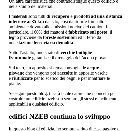
Un altra caratteristica che contraddistingue questo edificio è
nella studio dei materiali.
I materiali sono tutti
di r
ecupero
e
prodotti ad una distanza
inferiore ai
35 km
dal sito, così da ridurre l’impatto
ambientale dovuto alle emissioni nocive dei camion. In
particolare, il 60% dei mattoni è
fabbricato sul posto
, il
legno proviene da
foreste sostenibili
ed il ferro da
una
stazione ferroviaria demolita
.
Sotto l’asfalto, uno strato di
vecchie bottiglie
frantumate
garantisce il drenaggio dell’acqua piovana.
Sul tetto, un apposito sistema convoglia le
acque
piovane
che vengono poi
raccolte
in apposite vasche
e
riutilizzate
per lo scarico dei bagni e per innaffiare le
piante.
Se segui questo blog, ti sarà facile capire che i concetti per
costruire un edificio nzeb son sempre gli stessi e facilmente
applicabili a qualsiasi edificio.
edifici NZEB continua lo sviluppo
In questo blog di edilizia, ho sempre scritto di case passive e