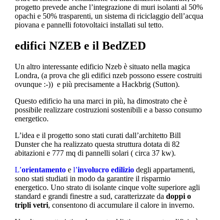
progetto prevede anche l’integrazione di muri isolanti al 50%
opachi e 50% trasparenti, un sistema di riciclaggio dell’acqua
piovana e pannelli fotovoltaici installati sul tetto.
edifici NZEB e il
BedZED
Un altro interessante edificio Nzeb è situato nella magica
Londra, (a prova che gli edifici nzeb possono essere costruiti
ovunque :-)) e più precisamente a Hackbrig (Sutton).
Questo edificio ha una marci in più, ha dimostrato che è
possibile realizzare costruzioni sostenibili e a basso consumo
energetico.
L’idea e il progetto sono stati curati dall’architetto Bill
Dunster che ha realizzato questa struttura dotata di 82
abitazioni e 777 mq di pannelli solari ( circa 37 kw).
L’
orientamento
e
l’
involucro edilizio
degli appartamenti,
sono stati studiati in modo da garantire il risparmio
energetico. Uno strato di isolante cinque volte superiore agli
standard e grandi finestre a sud, caratterizzate da
doppi o
tripli vetri
, consentono di accumulare il calore in inverno.