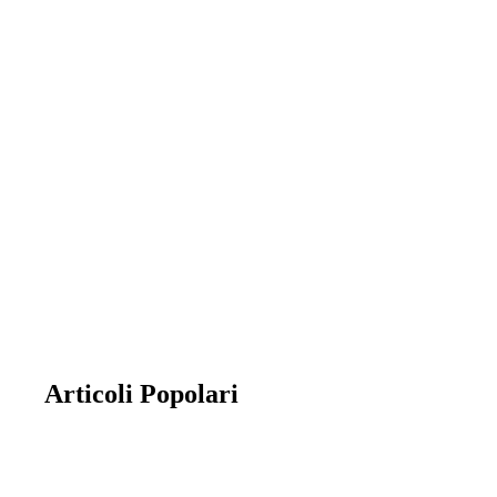
Appartamenti in vendita
la combinazione di cinque abitazioni con
entrata, garage e servizi totalmente
indipendenti.
Articoli Popolari