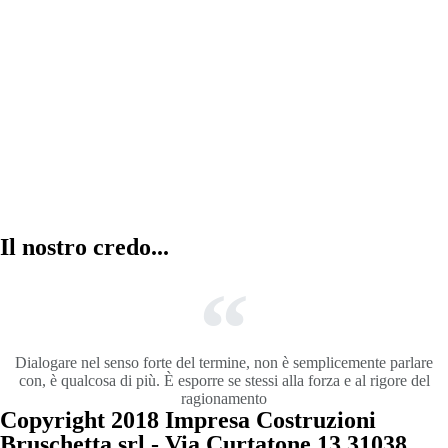
Abitazioni in vendita
la combinazione di cinque abitazioni con
entrata, garage e servizi totalmente
indipendenti.
Il nostro credo...
Dialogare nel senso forte del termine, non è semplicemente parlare
con, è qualcosa di più. È esporre se stessi alla forza e al rigore del
ragionamento
Copyright 2018 Impresa Costruzioni
Bruschetta srl - Via Curtatone 13 31038