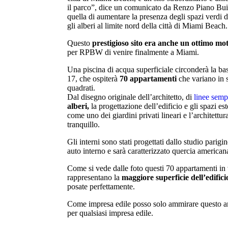
il parco”, dice un comunicato da Renzo Piano Bu
quella di aumentare la presenza degli spazi verdi 
gli alberi al limite nord della città di Miami Beach.
Questo
prestigioso sito era anche un ottimo mo
per RPBW di venire finalmente a Miami.
Una piscina di acqua superficiale circonderà la ba
17, che ospiterà
70 appartamenti
che variano in 
quadrati.
Dal disegno originale dell’architetto, di
linee semp
alberi,
la progettazione dell’edificio e gli spazi est
come uno dei giardini privati lineari e l’architettura
tranquillo.
Gli interni sono stati progettati dallo studio parigi
auto interno
e sarà caratterizzato quercia americana 
Come si vede dalle foto questi 70 appartamenti in v
rappresentano la
maggiore superficie dell’edifici
posate perfettamente.
Come impresa edile posso solo ammirare questo am
per qualsiasi impresa edile.