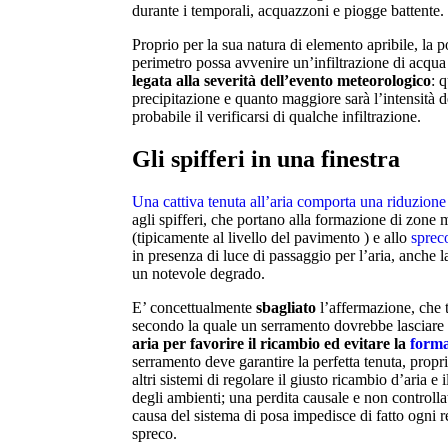
durante i temporali, acquazzoni e piogge battente.
Proprio per la sua natura di elemento apribile, la po
perimetro possa avvenire un’infiltrazione di acqua 
legata alla severità dell’evento meteorologico
: 
precipitazione e quanto maggiore sarà l’intensità d
probabile il verificarsi di qualche infiltrazione.
Gli spifferi in una finestra
Una cattiva tenuta all’aria comporta una riduzione
agli spifferi, che portano alla formazione di zone 
(tipicamente al livello del pavimento ) e allo
spreco
in presenza di luce di passaggio per l’aria, anche l
un notevole degrado.
E’ concettualmente
sbagliato
l’affermazione, che t
secondo la quale un serramento dovrebbe lasciare 
aria per favorire il ricambio ed evitare la
forma
serramento deve garantire la perfetta tenuta, proprio
altri sistemi di regolare il giusto ricambio d’aria e
degli ambienti; una perdita causale e non controlla
causa del sistema di posa impedisce di fatto ogni
spreco.