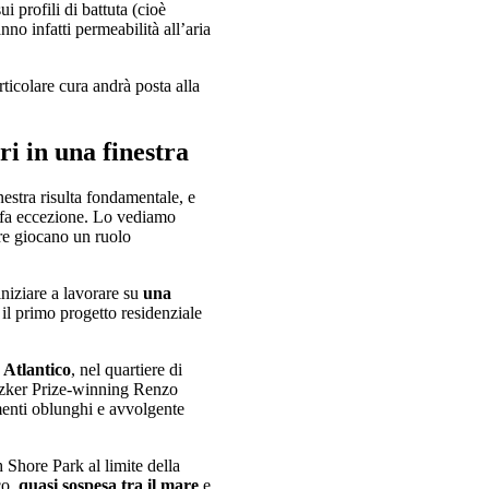
 profili di battuta (cioè
nno infatti permeabilità all’aria
rticolare cura andrà posta alla
ri in una finestra
estra risulta fondamentale, e
n fa eccezione. Lo vediamo
re giocano un ruolo
iziare a lavorare su
una
il primo progetto residenziale
 Atlantico
, nel quartiere di
itzker Prize-winning Renzo
imenti oblunghi e avvolgente
h Shore Park al limite della
co,
quasi sospesa tra il mare
e