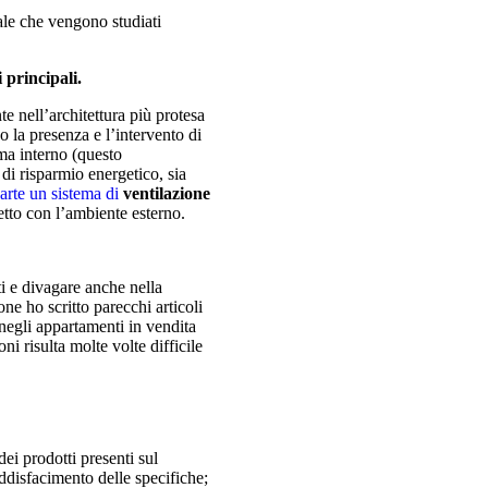
rale che vengono studiati
 principali.
e nell’architettura più protesa
no la presenza e l’intervento di
ima interno (questo
 di risparmio energetico, sia
parte un sistema di
ventilazione
etto con l’ambiente esterno.
ti e divagare anche nella
ne ho scritto parecchi articoli
 negli appartamenti in vendita
ni risulta molte volte difficile
.
dei prodotti presenti sul
ddisfacimento delle specifiche;