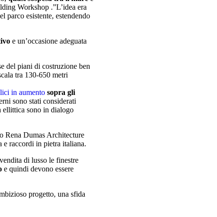
ilding Workshop .”L’idea era
del parco esistente, estendendo
tivo
e un’occasione adeguata
se del piani di costruzione ben
scala tra 130-650 metri
lici in aumento
sopra gli
erni sono stati considerati
 ellittica sono in dialogo
no
Rena Dumas Architecture
e raccordi in pietra italiana.
endita di lusso le finestre
o
e quindi devono essere
bizioso progetto, una sfida