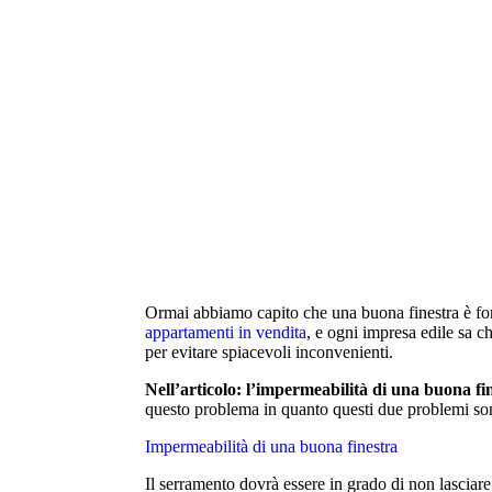
Appartamenti in vendita
la combinazione di cinque abitazioni con en
totalmente indipendenti.
Ormai abbiamo capito che una buona finestra è fo
appartamenti in vendita
, e ogni impresa edile sa c
per evitare spiacevoli inconvenienti.
Nell’articolo: l’impermeabilità di una buona fi
questo problema in quanto questi due problemi so
Impermeabilità di una buona finestra
Il serramento dovrà essere in grado di non lasciare 