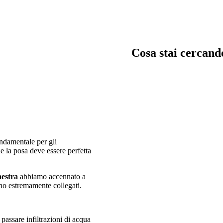
Cosa stai cercand
trata, garage e servizi
Chiavi in man
ndamentale per gli
immagina, crea e costru
he la posa deve essere perfetta
in mano
nestra
abbiamo accennato a
no estremamente collegati.
passare infiltrazioni di acqua