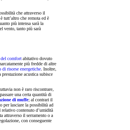
ssibilità che attraverso il
è tutt’altro che remota ed è
quanto più intensa sarà la
el vento, tanto più sarà
Abitazioni in v
la combinazione di cinqu
totalmente indipendenti
 del comfort
abitativo dovuto
marcatamente più fredde di altre
 di risorse energetiche
. Inoltre,
a prestazione acustica subisce
uttavia non è raro riscontrare,
passare una certa quantità di
zione di muffe
; al contrari il
 per lasciare la possibilità ad
 il relativo contenuto d’umidità
ta attraverso il serramento o a
 regolazione, con conseguente