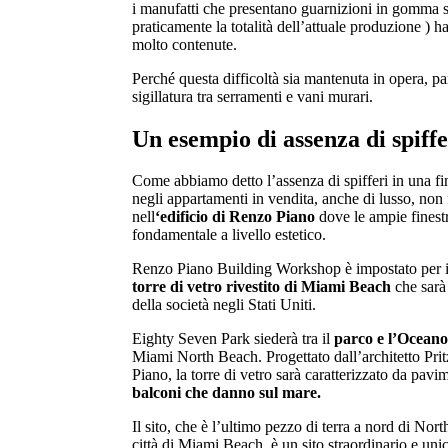
i manufatti che presentano guarnizioni in gomma sui
praticamente la totalità dell’attuale produzione ) ha
molto contenute.
Perché questa difficoltà sia mantenuta in opera, pa
sigillatura tra serramenti e vani murari.
Un esempio di assenza di spiffe
Come abbiamo detto l’assenza di spifferi in una fin
negli appartamenti in vendita, anche di lusso, no
nell
‘edificio di Renzo Piano
dove le ampie finest
fondamentale a livello estetico.
Renzo Piano Building Workshop è impostato per in
torre di vetro rivestito di Miami Beach
che sarà 
della società negli Stati Uniti.
Eighty Seven Park siederà tra il
parco e l’Oceano
Miami North Beach.
Progettato dall’architetto Pr
Piano, la torre di vetro sarà caratterizzato da pav
balconi che danno sul mare.
Il sito, che è l’ultimo pezzo di terra a nord di Nort
città di Miami Beach, è un sito straordinario e uni