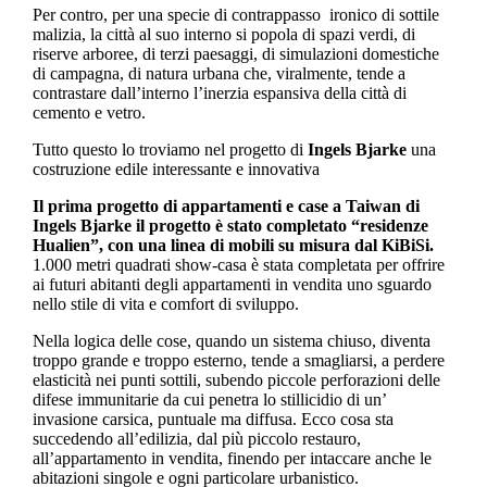
Per contro, per una specie di contrappasso ironico di sottile
malizia, la città al suo interno si popola di spazi verdi, di
riserve arboree, di terzi paesaggi, di simulazioni domestiche
di campagna, di natura urbana che, viralmente, tende a
contrastare dall’interno l’inerzia espansiva della città di
cemento e vetro.
Tutto questo lo troviamo nel progetto di
Ingels Bjarke
una
costruzione edile interessante e innovativa
Il prima progetto di appartamenti e case a Taiwan di
Ingels Bjarke il progetto è stato completato “residenze
Hualien”, con una linea di mobili su misura dal KiBiSi.
1.000 metri quadrati show-casa è stata completata per offrire
ai futuri abitanti degli appartamenti in vendita uno sguardo
nello stile di vita e comfort di sviluppo.
Nella logica delle cose, quando un sistema chiuso, diventa
troppo grande e troppo esterno, tende a smagliarsi, a perdere
elasticità nei punti sottili, subendo piccole perforazioni delle
difese immunitarie da cui penetra lo stillicidio di un’
invasione carsica, puntuale ma diffusa. Ecco cosa sta
succedendo all’edilizia, dal più piccolo restauro,
all’appartamento in vendita, finendo per intaccare anche le
abitazioni singole e ogni particolare urbanistico.