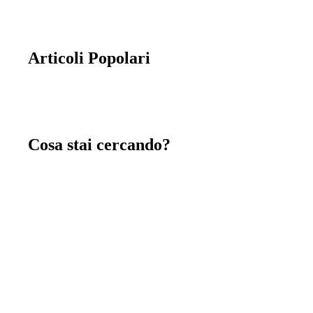
Articoli Popolari
Cosa stai cercando?
Chiavi in mano
immagina, crea e costruisci insieme a noi la tua
nuova casa chiavi in mano