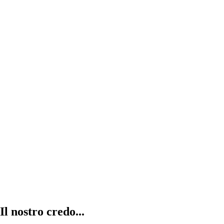
Abitazioni in vendita
la combinazione di cinque abitazioni con
entrata, garage e servizi totalmente
indipendenti.
Il nostro credo...