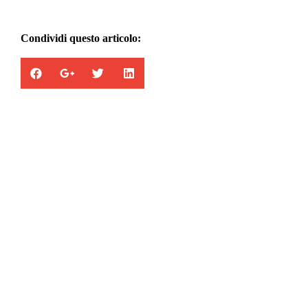
Condividi questo articolo:
Appartamenti in vendita
la combinazione di cinque abitazioni con
entrata, garage e servizi totalmente
indipendenti.