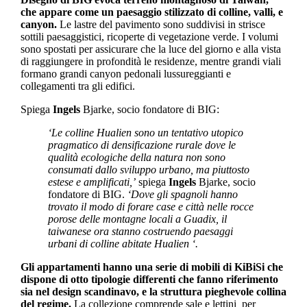
che appare come un paesaggio stilizzato di colline, valli, e
canyon.
Le lastre del pavimento sono suddivisi in strisce
sottili paesaggistici, ricoperte di vegetazione verde. I volumi
sono spostati per assicurare che la luce del giorno e alla vista
di raggiungere in profondità le residenze, mentre grandi viali
formano grandi canyon pedonali lussureggianti e
collegamenti tra gli edifici.
Spiega
Ingels
Bjarke, socio fondatore di BIG:
‘Le colline Hualien sono un tentativo utopico
pragmatico di densificazione rurale dove le
qualità ecologiche della natura non sono
consumati dallo sviluppo urbano, ma piuttosto
estese e amplificati,’
spiega
Ingels
Bjarke, socio
fondatore di BIG.
‘Dove gli spagnoli hanno
trovato il modo di forare case e città nelle rocce
porose delle montagne locali a Guadix, il
taiwanese ora stanno costruendo paesaggi
urbani di colline abitate Hualien ‘.
Gli appartamenti hanno una serie di mobili di KiBiSi che
dispone di otto tipologie differenti che fanno riferimento
sia nel design scandinavo, e la struttura pieghevole collina
del regime.
La collezione comprende sale e lettini per