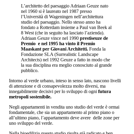
L’architetto del paesaggio Adriaan Geuze nato
nel 1960 si è laureato nel 1987 presso
l’Università di Wageningen nell’architettura
studio del paesaggio.
Nello stesso anno ha
fondato a Rotterdam insieme a Paul van Beek al
8 West (che in seguito ha lasciato l’azienda).
Adriaan Geuze vince nel 1990
prestiseuze de
Premio e nel 1995 ha vinto il Premio
Maaskant per Giovani Architetti.
Fonda la
Fondazione SLA (Surrealistic Landscape
Architects) nel 1992 Geuze a fatto in modo che
la sua disciplina era meglio conosciuto al grande
pubblico.
Intorno al verde urbano, inteso in senso lato, nascono livelli
di attenzione e di consapevolezza molto diversi, ma
innegabilmente decisivi per lo sviluppo di ogni
futura
metropoli sostenibile.
Negli appartamenti in vendita uno studio del verde è ormai
fondamentale, che sia un appartamento al primo piano o
all’ultimo piano, l’appartamento deve avere delle zone per
uno sviluppo del verde.
Nella bioedilizia questo studio risulta già radicato e ben