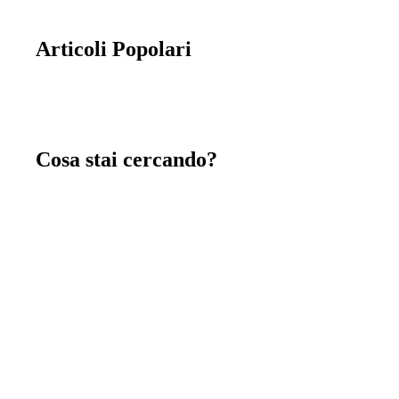
Articoli Popolari
Cosa stai cercando?
Chiavi in mano
immagina, crea e costruisci insieme a noi la tua
nuova casa chiavi in mano