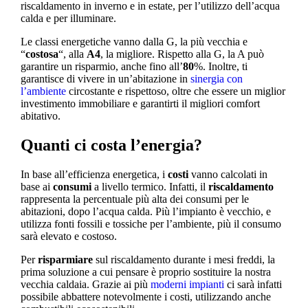
riscaldamento in inverno e in estate, per l’utilizzo dell’acqua
calda e per illuminare.
Le classi energetiche vanno dalla G, la più vecchia e
“
costosa
“, alla
A4
, la migliore. Rispetto alla G, la A può
garantire un risparmio, anche fino all’
80
%. Inoltre, ti
garantisce di vivere in un’abitazione in
sinergia con
l’ambiente
circostante e rispettoso, oltre che essere un miglior
investimento immobiliare e garantirti il migliori comfort
abitativo.
Quanti ci costa l’energia?
In base all’efficienza energetica, i
costi
vanno calcolati in
base ai
consumi
a livello termico. Infatti, il
riscaldamento
rappresenta la percentuale più alta dei consumi per le
abitazioni, dopo l’acqua calda. Più l’impianto è vecchio, e
utilizza fonti fossili e tossiche per l’ambiente, più il consumo
sarà elevato e costoso.
Per
risparmiare
sul riscaldamento durante i mesi freddi, la
prima soluzione a cui pensare è proprio sostituire la nostra
vecchia caldaia. Grazie ai più
moderni impianti
ci sarà infatti
possibile abbattere notevolmente i costi, utilizzando anche