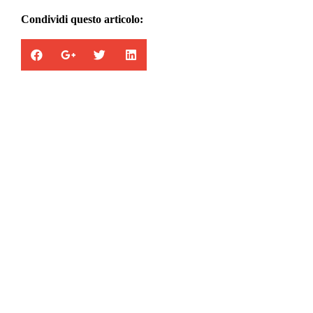
Condividi questo articolo:
Appartamenti in vendita
la combinazione di cinque abitazioni con
entrata, garage e servizi totalmente
indipendenti.