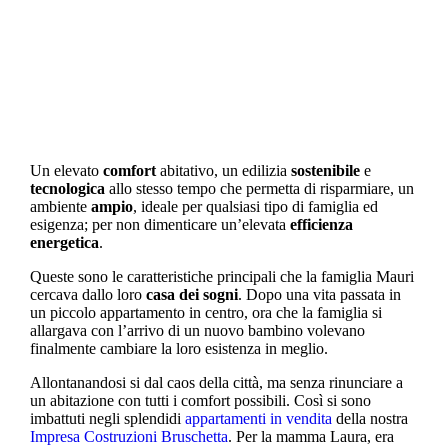
entrata, garage e servizi totalmente
indipendenti.
Un elevato
comfort
abitativo, un edilizia
sostenibile
e
tecnologica
allo stesso tempo che permetta di risparmiare, un
ambiente
ampio
, ideale per qualsiasi tipo di famiglia ed
esigenza; per non dimenticare un’elevata
efficienza
energetica
.
Queste sono le caratteristiche principali che la famiglia Mauri
cercava dallo loro
casa dei sogni
. Dopo una vita passata in
un piccolo appartamento in centro, ora che la famiglia si
allargava con l’arrivo di un nuovo bambino volevano
finalmente cambiare la loro esistenza in meglio.
Allontanandosi si dal caos della città, ma senza rinunciare a
un abitazione con tutti i comfort possibili. Così si sono
imbattuti negli splendidi
appartamenti in vendita
della nostra
Impresa Costruzioni Bruschetta
. Per la mamma Laura, era