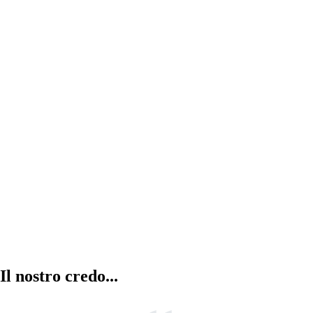
Abitazioni in vendita
la combinazione di cinque abitazioni con
entrata, garage e servizi totalmente
indipendenti.
Il nostro credo...