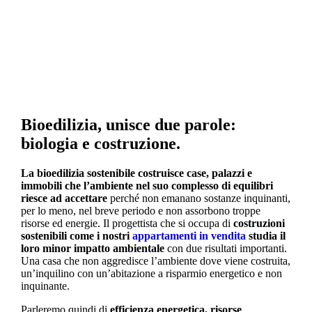
entrata, garage e servizi totalmente
indipendenti.
Bioedilizia, unisce due parole:
biologia e costruzione
.
La bioedilizia sostenibile costruisce case, palazzi e
immobili che l’ambiente nel suo complesso di equilibri
riesce ad accettare
perché non emanano sostanze inquinanti,
per lo meno, nel breve periodo e non assorbono troppe
risorse ed energie. Il progettista che si occupa di
costruzioni
sostenibili come i nostri
appartamenti in vendita
studia il
loro minor impatto ambientale
con due risultati importanti.
Una casa che non aggredisce l’ambiente dove viene costruita,
un’inquilino con un’abitazione a risparmio energetico e non
inquinante.
Parleremo quindi di
efficienza energetica, risorse