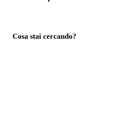
Cosa stai cercando?
Chiavi in mano
immagina, crea e costruisci insieme a noi la tua
nuova casa chiavi in mano