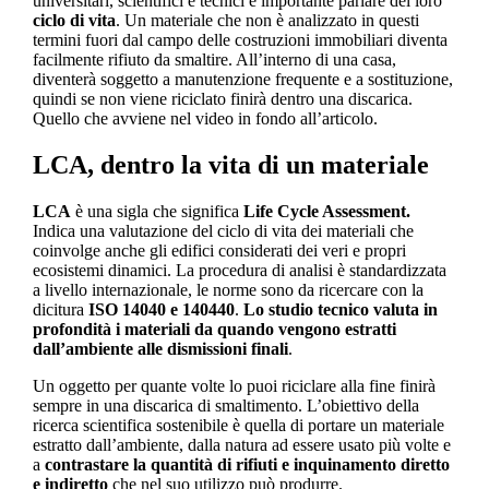
universitari, scientifici e tecnici è importante parlare del loro
ciclo di vita
. Un materiale che non è analizzato in questi
termini fuori dal campo delle costruzioni immobiliari diventa
facilmente rifiuto da smaltire. All’interno di una casa,
diventerà soggetto a manutenzione frequente e a sostituzione,
quindi se non viene riciclato finirà dentro una discarica.
Quello che avviene nel video in fondo all’articolo.
LCA, dentro la vita di un materiale
LCA
è una sigla che significa
Life Cycle Assessment.
Indica una valutazione del ciclo di vita dei materiali che
coinvolge anche gli edifici considerati dei veri e propri
ecosistemi dinamici. La procedura di analisi è standardizzata
a livello internazionale, le norme sono da ricercare con la
dicitura
ISO 14040 e 140440
.
Lo studio tecnico valuta in
profondità i materiali da quando vengono estratti
dall’ambiente alle dismissioni finali
.
Un oggetto per quante volte lo puoi riciclare alla fine finirà
sempre in una discarica di smaltimento. L’obiettivo della
ricerca scientifica sostenibile è quella di portare un materiale
estratto dall’ambiente, dalla natura ad essere usato più volte e
a
contrastare la quantità di rifiuti e inquinamento diretto
e indiretto
che nel suo utilizzo può produrre.