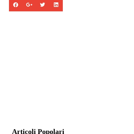
Appartamenti in vendita
la combinazione di cinque abitazioni con
entrata, garage e servizi totalmente
indipendenti.
Articoli Popolari