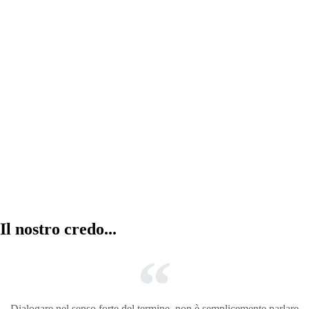
Abitazioni in vendita
la combinazione di cinque abitazioni con
entrata, garage e servizi totalmente
indipendenti.
Il nostro credo...
Dialogare nel senso forte del termine, non è semplicemente parlare