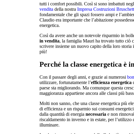
tutti i comfort possibili. Così si sono imbattuti neg
vendita
della nostra
Impresa Costruzioni Bruschet
fondamentale che gli spazi fossero ampi e l’ambien
Claudio era importante che l’abitazione possedesse
energetica.
Così da avere anche un notevole risparmio in bolle
in vendita
, la famiglia Mauri ha trovato tutto ciò
scrivere insieme un nuovo capito della loro storia
più!
Perché la classe energetica è 
Con il passare degli anni, e grazie ai numerosi
bonu
utilizzare, fortunatamente l’
efficienza energetica
d
paese sta migliorando. Ma comunque questa crescit
maggioranza appartiene ancora alle classi più bas
Molti non sanno, che una classe energetica più el
di efficienza e un risparmio sui consumi energetici
dalla quantità di energia
necessaria
e non rinnovabi
riscaldamento in inverno e in estate, per l’utilizzo
illuminare.