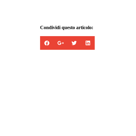
Condividi questo articolo:
Appartamenti in vendita
la combinazione di cinque abitazioni con en
totalmente indipendenti.