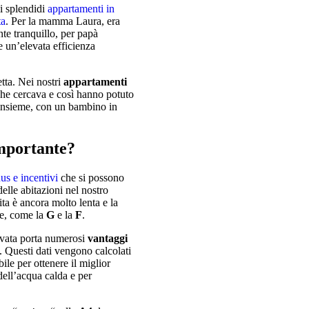
li splendidi
appartamenti in
ta
. Per la mamma Laura, era
te tranquillo, per papà
 un’elevata efficienza
Abitazioni in v
tta. Nei nostri
appartamenti
 che cercava e così hanno potuto
la combinazione di cinqu
 insieme, con un bambino in
totalmente indipendenti
importante?
s e incentivi
che si possono
elle abitazioni nel nostro
a è ancora molto lenta e la
se, come la
G
e la
F
.
evata porta numerosi
vantaggi
. Questi dati vengono calcolati
le per ottenere il miglior
 dell’acqua calda e per