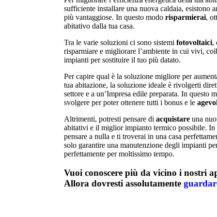
sufficiente installare una nuova caldaia, esistono 
più vantaggiose. In questo modo
risparmierai
, o
abitativo dalla tua casa.
Tra le varie soluzioni ci sono sistemi
fotovoltaici
,
risparmiare e migliorare l’ambiente in cui vivi, co
impianti per sostituire il tuo più datato.
Per capire qual è la soluzione migliore per aumenta
tua abitazione, la soluzione ideale è rivolgerti dir
settore e a un’Impresa edile preparata. In questo m
svolgere per poter ottenere tutti i bonus e le
agevol
Altrimenti, potresti pensare di
acquistare
una nuov
abitativi e il miglior impianto termico possibile. 
pensare a nulla e ti troverai in una casa perfettame
solo garantire una manutenzione degli impianti per 
perfettamente per moltissimo tempo.
Vuoi conoscere più da vicino i nostri 
Allora dovresti assolutamente
guardar