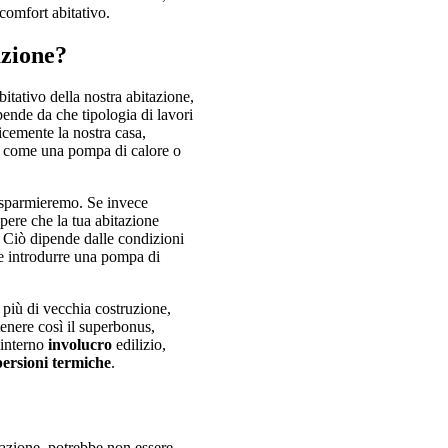
 comfort abitativo.
uzione?
bitativo della nostra abitazione,
pende da che tipologia di lavori
cemente la nostra casa,
i; come una pompa di calore o
isparmieremo. Se invece
pere che la tua abitazione
 Ciò dipende dalle condizioni
te introdurre una pompa di
i più di vecchia costruzione,
ttenere così il superbonus,
’interno
involucro
edilizio,
persioni termiche
.
itazione, potrebbe non essere