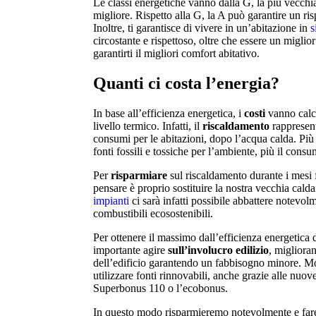
Le classi energetiche vanno dalla G, la più vecchi
migliore. Rispetto alla G, la A può garantire un ris
Inoltre, ti garantisce di vivere in un’abitazione in
s
circostante e rispettoso, oltre che essere un migli
garantirti il migliori comfort abitativo.
Quanti ci costa l’energia?
In base all’efficienza energetica, i
costi
vanno calco
livello termico. Infatti, il
riscaldamento
rappresent
consumi per le abitazioni, dopo l’acqua calda. Più 
fonti fossili e tossiche per l’ambiente, più il cons
Per
risparmiare
sul riscaldamento durante i mesi f
pensare è proprio sostituire la nostra vecchia calda
impianti
ci sarà infatti possibile abbattere notevol
combustibili ecosostenibili.
Per ottenere il massimo dall’efficienza energetica d
importante agire
sull’involucro
edilizio
, migliora
dell’edificio garantendo un fabbisogno minore. Mo
utilizzare fonti rinnovabili, anche grazie alle nuov
Superbonus 110 o l’ecobonus.
In questo modo risparmieremo notevolmente e far