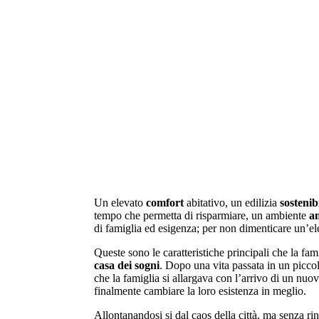
Appartamenti in vendita
la combinazione di cinque abitazioni con en
totalmente indipendenti.
Un elevato
comfort
abitativo, un edilizia
sostenib
tempo che permetta di risparmiare, un ambiente
a
di famiglia ed esigenza; per non dimenticare un’e
Queste sono le caratteristiche principali che la fa
casa dei sogni
. Dopo una vita passata in un picco
che la famiglia si allargava con l’arrivo di un n
finalmente cambiare la loro esistenza in meglio.
Allontanandosi si dal caos della città, ma senza ri