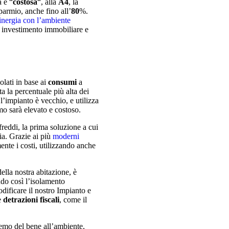
a e “
costosa
“, alla
A4
, la
parmio, anche fino all’
80
%.
inergia con l’ambiente
or investimento immobiliare e
lati in base ai
consumi
a
a la percentuale più alta dei
l’impianto è vecchio, e utilizza
umo sarà elevato e costoso.
reddi, la prima soluzione a cui
ia. Grazie ai più
moderni
mente i costi, utilizzando anche
ella nostra abitazione, è
ndo così l’isolamento
dificare il nostro Impianto e
e
detrazioni fiscali
, come il
emo del bene all’ambiente,