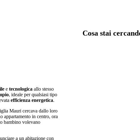
Cosa stai cercand
trata, garage e servizi
Chiavi in man
ile
e
tecnologica
allo stesso
immagina, crea e costru
mpio
, ideale per qualsiasi tipo
in mano
levata
efficienza energetica
.
miglia Mauri cercava dallo loro
lo appartamento in centro, ora
uovo bambino volevano
nunciare a un abitazione con