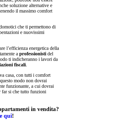
anche soluzione alternative e
ttenendo il massimo comfort
 domotici che ti permettono di
ibentazioni e nuovissimi
re l’efficienza energetica della
ettamente a
professionisti
del
odo ti indicheranno i lavori da
azioni fiscali
.
a casa, con tutti i comfort
In questo modo non dovrai
nte funzionante, a cui dovrai
far si che tutto funzioni
appartamenti in vendita?
e qui
!