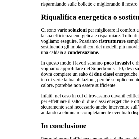
risparmiando sulle bollette e migliorando il nostro
Riqualifica energetica o sostit
Ci sono varie
soluzioni
per migliorare il comfort a
la sua efficienza energetica e risparmiare. Tutto di
vogliamo eseguire. Possiamo
ristrutturare
sempli
sostituendo gli impianti con dei modelli più nuov
una caldaia a
condensazione
.
In questo modo i lavori saranno
poco invasivi
e r
vogliamo approfittare del Superbonus 110, devi sa
dovrà compiere un salto di
due classi
energetiche.
in cui verte la tua abitazioni, perché semplicemen
calore, potrebbe non essere sufficiente.
Infatti, nel caso in cui ci trovassimo davanti edific
per effettuare il salto di due classi energetiche e o
sicuramente sarà necessario anche intervenire sull
andando a eliminare completamente eventuali
dis
In conclusione
Per migliorare l’efficienza energetica della tua ab