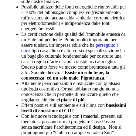
sulle nostre finanze.
Possibile utilizzo delle fonti energetiche rinnovabili per
il 100% del fabbisogno complessivo (riscaldamento,
raffrescamento, acqua calda sanitaria, corrente elettrica
per elettrodomestici) e indipendenza dalle fonti
energetiche fossili
La certificazione della qualità dell’immobile emessa da
un Ente indipendente. Punto molto importante per
essere tutelati, un’impresa edile che ha
perseguito i
corsi
tipo casa clima e altri corsi di specializzazione ha
un bagaglio culturale fondamentale per costruire una
casa a regola d’arte e saprà consigliarvi al meglio.
Questo punto forse va messo come premessa a tutti gli
altri. Socrate diceva: “
Esiste un solo bene, la
conoscenza, ed un solo male, l’ignoranza
.”
Altamente personalizzabili e realizzate con qualsiasi
tipologia costruttiva. Ormai abbiamo raggiunto una
conoscenza che ci permette di realizzare quello che
vogliamo, ciò che
ci piace di più
.
Effetti positivi sull’ambiente e sul clima con
bassissimi
livelli di emissione di CO2
Con le nuove tecnologie e con i materiali presenti sul
mercato si possono ormai progettare Case Passive
senza sacrificare l’architettonica ed il design. Non si
propongono più “Cubi con ampie vetrate a Sud”