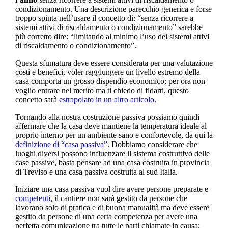
condizionamento. Una descrizione parecchio generica e forse
troppo spinta nell’usare il concetto di: “senza ricorrere a
sistemi attivi di riscaldamento o condizionamento” sarebbe
più corretto dire: “limitando al minimo l’uso dei sistemi attivi
di riscaldamento o condizionamento”.
Questa sfumatura deve essere considerata per una valutazione
costi e benefici, voler raggiungere un livello estremo della
casa comporta un grosso dispendio economico; per ora non
voglio entrare nel merito ma ti chiedo di fidarti, questo
concetto sarà
estrapolato in un altro articolo.
Tornando alla nostra costruzione passiva possiamo quindi
affermare che la casa deve mantiene la temperatura ideale al
proprio interno per un ambiente sano e confortevole, da qui la
definizione di “casa passiva”
. Dobbiamo considerare che
luoghi diversi possono influenzare il sistema costruttivo delle
case passive, basta pensare ad una casa costruita in provincia
di Treviso e una casa passiva costruita al sud Italia.
Iniziare una casa passiva vuol dire avere persone preparate e
competenti
, il cantiere non sarà gestito da persone che
lavorano solo di pratica e di buona manualità ma deve essere
gestito da persone di una certa competenza per avere una
perfetta comunicazione tra tutte le parti chiamate in causa;