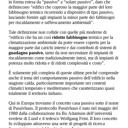
in forma estesa da “passivo” a “solare passivo”, dato che
definiscono “edifici che coprono la maggior parte del loro
fabbisogno termico ricorrendo a dispositivi di tipo passivo,
lasciando fornire agli impianti la minor parte dei fabbisogni
per riscaldamento e raffrescamento ambientali”.
Tale definizione non collide con quelle più moderne di
“edificio che ha un così
ridotto fabbisogno
termico per la
climatizzazione ambientale da poter essere coperto per la
maggior parte dai carichi interni e dai contributi di sistemi di
guadagno passivo
, tanto da non necessitare di impianti di
riscaldamento come tradizionalmente intesi, ma di impianti di
potenza molto ridotta e di ridotti complessità e costo”.
È solamente più completa di queste ultime perché comprende
anche il tema del comportamento passivo dell’edificio nella
stagione calda, particolarmente importante nei contesti
climatici temperato e mediterraneo che caratterizzano quasi
totalmente il territorio italiano.
Qui in Europa troviamo il concetto casa passiva sotto il nome
di Passivhaus. Il protocollo Passivhaus è nato nel maggio del
1988 dalla collaborazione tra Bo Adamson dell’università
svedese di Lund e il tedesco Wolfgang Feist. Il loro concetto
fu sviluppato attraverso una serie di progetti di ricerca