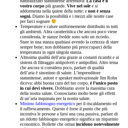
naturalizzato statunitense affermava:
La casa è il
vostro corpo
più grande.
Vive nel sole
e si
addormenta nella quiete della notte; e
non è senza
sogni.
Diamo la possibilità e i mezzi alle nostre case
per farci sognare
Temperature e calore uniformemente distribuito in tutti
gli ambienti. Altra caratteristica che ancora poco viene
considerata, le stanze fredde sono solo un ricordo.
Stare in una stanza qualsiasi avendo la certezza di stare
sempre bene; non dobbiamo più preoccuparci della
temperatura in ogni singola stanza.
Altissima qualità dell’aria grazie ai costanti ricambi e ai
sistemi di filtraggio antipolveri e antipollini. Altro tema
che ancora si considera poco, parlare di qualità
dell’aria è sinonimo di salute. L’imprenditore
statunitense, autore e speaker motivazionale Jim Rohn
diceva: abbi buona cura del tuo corpo,
è l’unico posto
in cui devi vivere.
Dobbiamo avere la massima cura
della nostra salute. Conosciamo molto bene gli effetti
di un’aria inquinata per la nostra salute.
Minimo fabbisogno energetico
per il riscaldamento ed
il raffrescamento. Questo è forse il punto che più
incentiva le persone a farsi una casa passiva, parlare di
un ridotto fabbisogno energetico significa un risparmio
economico. Bollette che ormai
incidono notevolmente