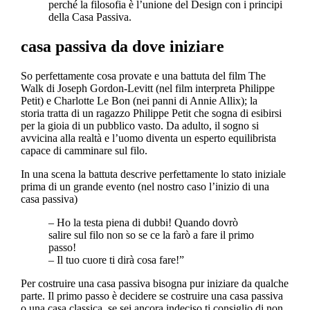
perché la filosofia è l’unione del Design con i principi
della Casa Passiva.
casa passiva da dove iniziare
So perfettamente cosa provate e una battuta del film The
Walk di Joseph Gordon-Levitt (nel film interpreta Philippe
Petit) e Charlotte Le Bon (nei panni di Annie Allix); la
storia tratta di un ragazzo Philippe Petit che sogna di esibirsi
per la gioia di un pubblico vasto. Da adulto, il sogno si
avvicina alla realtà e l’uomo diventa un esperto equilibrista
capace di camminare sul filo.
In una scena la battuta descrive perfettamente lo stato iniziale
prima di un grande evento (nel nostro caso l’inizio di una
casa passiva)
– Ho la testa piena di dubbi! Quando dovrò
salire sul filo non so se ce la farò a fare il primo
passo!
– Il tuo cuore ti dirà cosa fare!”
Per costruire una casa passiva bisogna pur iniziare da qualche
parte. Il primo passo è decidere se costruire una casa passiva
o una casa classica, se sei ancora indeciso ti consiglio di non