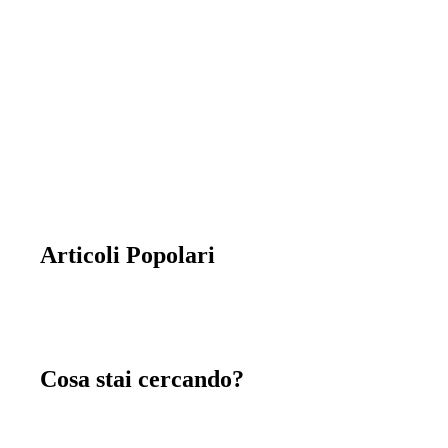
la combinazione di cinque abitazioni con
entrata, garage e servizi totalmente
indipendenti.
Articoli Popolari
Cosa stai cercando?