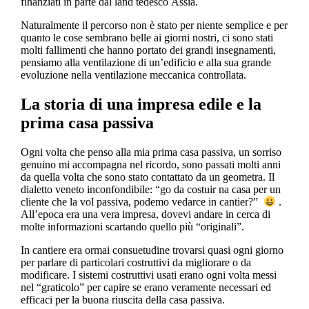
finanziati in parte dal land tedesco Assia.
Naturalmente il percorso non è stato per niente semplice e per
quanto le cose sembrano belle ai giorni nostri, ci sono stati
molti fallimenti che hanno portato dei grandi insegnamenti,
pensiamo alla ventilazione di un’edificio e alla sua grande
evoluzione nella ventilazione meccanica controllata.
La storia di una impresa edile e la
prima casa passiva
Ogni volta che penso alla mia prima casa passiva, un sorriso
genuino mi accompagna nel ricordo, sono passati molti anni
da quella volta che sono stato contattato da un geometra. Il
dialetto veneto inconfondibile: “go da costuir na casa per un
cliente che la vol passiva, podemo vedarce in cantier?”
.
All’epoca era una vera impresa, dovevi andare in cerca di
molte informazioni scartando quello più “originali”.
In cantiere era ormai consuetudine trovarsi quasi ogni giorno
per parlare di particolari costruttivi da migliorare o da
modificare. I sistemi costruttivi usati erano ogni volta messi
nel “graticolo” per capire se erano veramente necessari ed
efficaci per la buona riuscita della casa passiva.