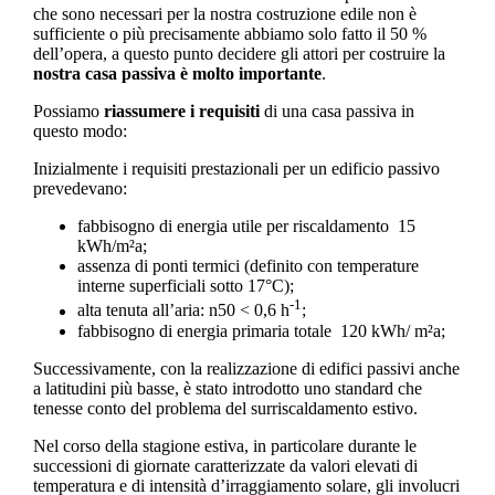
che sono necessari per la nostra costruzione edile non è
sufficiente o più precisamente abbiamo solo fatto il 50 %
dell’opera, a questo punto decidere gli attori per costruire la
nostra casa passiva è molto importante
.
Possiamo
riassumere i requisiti
di una casa passiva in
questo modo:
Inizialmente i requisiti prestazionali per un edificio passivo
prevedevano:
fabbisogno di energia utile per riscaldamento 15
kWh/m²a;
assenza di ponti termici (definito con temperature
interne superficiali sotto 17°C);
-1
alta tenuta all’aria: n50 < 0,6 h
;
fabbisogno di energia primaria totale 120 kWh/ m²a;
Successivamente, con la realizzazione di edifici passivi anche
a latitudini più basse, è stato introdotto uno standard che
tenesse conto del problema del surriscaldamento estivo.
Nel corso della stagione estiva, in particolare durante le
successioni di giornate caratterizzate da valori elevati di
temperatura e di intensità d’irraggiamento solare, gli involucri