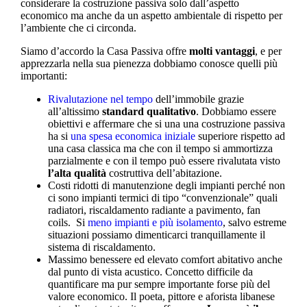
considerare la costruzione passiva solo dall’aspetto
economico ma anche da un aspetto ambientale di rispetto per
l’ambiente che ci circonda.
Siamo d’accordo la Casa Passiva offre
molti vantaggi
, e per
apprezzarla nella sua pienezza dobbiamo conosce quelli più
importanti:
Rivalutazione nel tempo
dell’immobile grazie
all’altissimo
standard qualitativo
. Dobbiamo essere
obiettivi e affermare che si una una costruzione passiva
ha si
una spesa economica iniziale
superiore rispetto ad
una casa classica ma che con il tempo si ammortizza
parzialmente e con il tempo può essere rivalutata visto
l’alta qualità
costruttiva dell’abitazione.
Costi ridotti di manutenzione degli impianti perché non
ci sono impianti termici di tipo “convenzionale” quali
radiatori, riscaldamento radiante a pavimento, fan
coils. Si
meno impianti e più isolamento
, salvo estreme
situazioni possiamo dimenticarci tranquillamente il
sistema di riscaldamento.
Massimo benessere ed elevato comfort abitativo anche
dal punto di vista acustico. Concetto difficile da
quantificare ma pur sempre importante forse più del
valore economico. Il poeta, pittore e aforista libanese