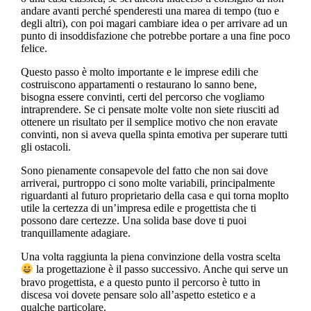
andare avanti perché spenderesti una marea di tempo (tuo e
degli altri), con poi magari cambiare idea o per arrivare ad un
punto di insoddisfazione che potrebbe portare a una fine poco
felice.
Questo passo è molto importante e le imprese edili che
costruiscono appartamenti o restaurano lo sanno bene,
bisogna essere convinti, certi del percorso che vogliamo
intraprendere. Se ci pensate molte volte non siete riusciti ad
ottenere un risultato per il semplice motivo che non eravate
convinti, non si aveva quella spinta emotiva per superare tutti
gli ostacoli.
Sono pienamente consapevole del fatto che non sai dove
arriverai, purtroppo ci sono molte variabili, principalmente
riguardanti al futuro proprietario della casa e qui torna moplto
utile la certezza di un’impresa edile e progettista che ti
possono dare certezze. Una solida base dove ti puoi
tranquillamente adagiare.
Una volta raggiunta la piena convinzione della vostra scelta
la progettazione è il passo successivo. Anche qui serve un
bravo progettista, e a questo punto il percorso è tutto in
discesa voi dovete pensare solo all’aspetto estetico e a
qualche particolare.