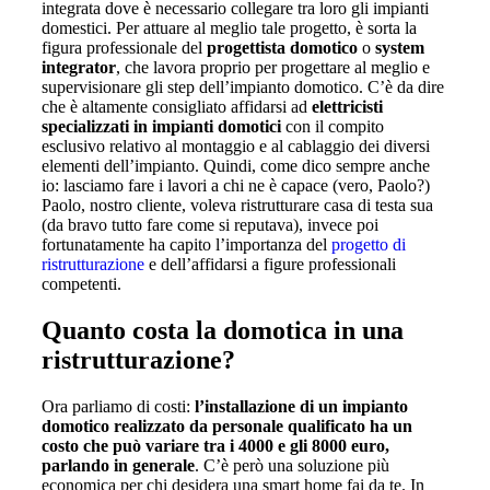
integrata dove è necessario collegare tra loro gli impianti
domestici. Per attuare al meglio tale progetto, è sorta la
figura professionale del
progettista domotico
o
system
integrator
, che lavora proprio per progettare al meglio e
supervisionare gli step dell’impianto domotico. C’è da dire
che è altamente consigliato affidarsi ad
elettricisti
specializzati in impianti domotici
con il compito
esclusivo relativo al montaggio e al cablaggio dei diversi
elementi dell’impianto. Quindi, come dico sempre anche
io: lasciamo fare i lavori a chi ne è capace (vero, Paolo?)
Paolo, nostro cliente, voleva ristrutturare casa di testa sua
(da bravo tutto fare come si reputava), invece poi
fortunatamente ha capito l’importanza del
progetto di
ristrutturazione
e dell’affidarsi a figure professionali
competenti.
Quanto costa la domotica in una
ristrutturazione?
Ora parliamo di costi:
l’installazione di un impianto
domotico realizzato da personale qualificato ha un
costo che può variare tra i 4000 e gli 8000 euro,
parlando in generale
. C’è però una soluzione più
economica per chi desidera una smart home fai da te. In