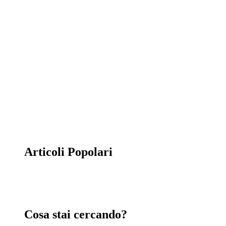
Appartamenti in vendita
la combinazione di cinque abitazioni con
entrata, garage e servizi totalmente
indipendenti.
Articoli Popolari
Cosa stai cercando?