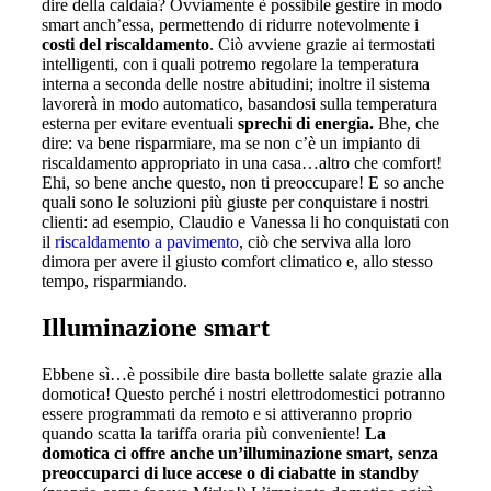
dire della caldaia? Ovviamente è possibile gestire in modo
smart anch’essa, permettendo di ridurre notevolmente i
costi del riscaldamento
. Ciò avviene grazie ai termostati
intelligenti, con i quali potremo regolare la temperatura
interna a seconda delle nostre abitudini; inoltre il sistema
lavorerà in modo automatico, basandosi sulla temperatura
esterna per evitare eventuali
sprechi di energia.
Bhe, che
dire: va bene risparmiare, ma se non c’è un impianto di
riscaldamento appropriato in una casa…altro che comfort!
Ehi, so bene anche questo, non ti preoccupare! E so anche
quali sono le soluzioni più giuste per conquistare i nostri
clienti: ad esempio, Claudio e Vanessa li ho conquistati con
il
riscaldamento a pavimento
, ciò che serviva alla loro
dimora per avere il giusto comfort climatico e, allo stesso
tempo, risparmiando.
Illuminazione smart
Ebbene sì…è possibile dire basta bollette salate grazie alla
domotica! Questo perché i nostri elettrodomestici potranno
essere programmati da remoto e si attiveranno proprio
quando scatta la tariffa oraria più conveniente!
La
domotica ci offre anche un’illuminazione smart, senza
preoccuparci di luce accese o di ciabatte in standby