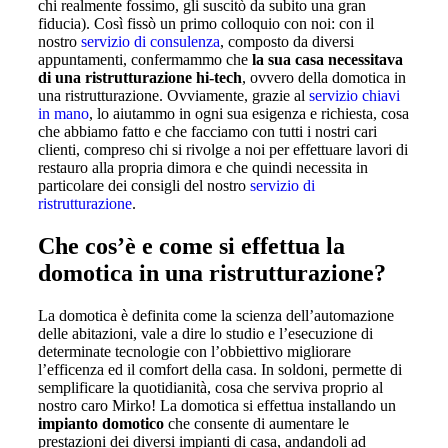
chi realmente fossimo, gli suscitò da subito una gran
fiducia). Così fissò un primo colloquio con noi: con il
nostro
servizio di consulenza
, composto da diversi
appuntamenti, confermammo che
la sua casa necessitava
di una ristrutturazione hi-tech
, ovvero della domotica in
una ristrutturazione. Ovviamente, grazie al
servizio chiavi
in mano
, lo aiutammo in ogni sua esigenza e richiesta, cosa
che abbiamo fatto e che facciamo con tutti i nostri cari
clienti, compreso chi si rivolge a noi per effettuare lavori di
restauro alla propria dimora e che quindi necessita in
particolare dei consigli del nostro
servizio di
ristrutturazione
.
Che cos’è e come si effettua la
domotica in una ristrutturazione?
La domotica è definita come la scienza dell’automazione
delle abitazioni, vale a dire lo studio e l’esecuzione di
determinate tecnologie con l’obbiettivo migliorare
l’efficenza ed il comfort della casa. In soldoni, permette di
semplificare la quotidianità, cosa che serviva proprio al
nostro caro Mirko! La domotica si effettua installando un
impianto domotico
che consente di aumentare le
prestazioni dei diversi impianti di casa, andandoli ad