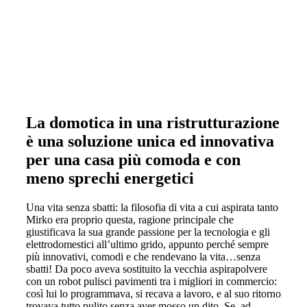
entrata, garage e servizi totalmente
indipendenti.
La domotica in una ristrutturazione
è una soluzione unica ed innovativa
per una casa più comoda e con
meno sprechi energetici
Una vita senza sbatti: la filosofia di vita a cui aspirata tanto
Mirko era proprio questa, ragione principale che
giustificava la sua grande passione per la tecnologia e gli
elettrodomestici all’ultimo grido, appunto perché sempre
più innovativi, comodi e che rendevano la vita…senza
sbatti! Da poco aveva sostituito la vecchia aspirapolvere
con un robot pulisci pavimenti tra i migliori in commercio:
così lui lo programmava, si recava a lavoro, e al suo ritorno
trovava tutto pulito senza aver mosso un dito. Se, ad