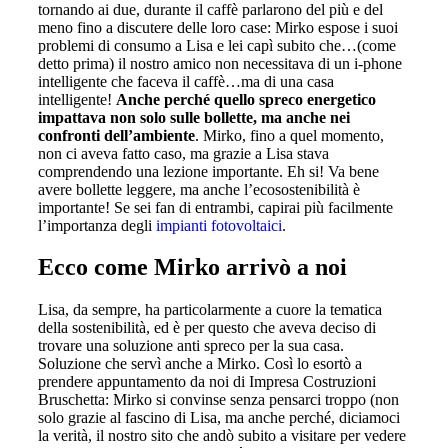
tornando ai due, durante il caffè parlarono del più e del
meno fino a discutere delle loro case: Mirko espose i suoi
problemi di consumo a Lisa e lei capì subito che…(come
detto prima) il nostro amico non necessitava di un i-phone
intelligente che faceva il caffè…ma di una casa
intelligente!
Anche perché quello spreco energetico
impattava non solo sulle bollette, ma anche nei
confronti dell’ambiente
. Mirko, fino a quel momento,
non ci aveva fatto caso, ma grazie a Lisa stava
comprendendo una lezione importante. Eh si! Va bene
avere bollette leggere, ma anche l’ecosostenibilità è
importante! Se sei fan di entrambi, capirai più facilmente
l’importanza degli
impianti fotovoltaici
.
Ecco come Mirko arrivò a noi
Lisa, da sempre, ha particolarmente a cuore la tematica
della sostenibilità, ed è per questo che aveva deciso di
trovare una soluzione anti spreco per la sua casa.
Soluzione che servì anche a Mirko. Così lo esortò a
prendere appuntamento da noi di Impresa Costruzioni
Bruschetta: Mirko si convinse senza pensarci troppo (non
solo grazie al fascino di Lisa, ma anche perché, diciamoci
la verità, il nostro sito che andò subito a visitare per vedere