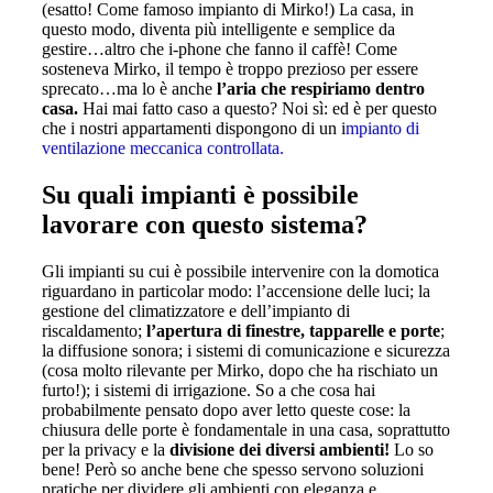
(esatto! Come famoso impianto di Mirko!) La casa, in
questo modo, diventa più intelligente e semplice da
gestire…altro che i-phone che fanno il caffè! Come
sosteneva Mirko, il tempo è troppo prezioso per essere
sprecato…ma lo è anche
l’aria che respiriamo dentro
casa.
Hai mai fatto caso a questo? Noi sì: ed è per questo
che i nostri appartamenti dispongono di un i
mpianto di
ventilazione meccanica controllata.
Su quali impianti è possibile
lavorare con questo sistema?
Gli impianti su cui è possibile intervenire con la domotica
riguardano in particolar modo: l’accensione delle luci; la
gestione del climatizzatore e dell’impianto di
riscaldamento;
l’apertura di finestre, tapparelle e porte
;
la diffusione sonora; i sistemi di comunicazione e sicurezza
(cosa molto rilevante per Mirko, dopo che ha rischiato un
furto!); i sistemi di irrigazione. So a che cosa hai
probabilmente pensato dopo aver letto queste cose: la
chiusura delle porte è fondamentale in una casa, soprattutto
per la privacy e la
divisione dei diversi ambienti!
Lo so
bene! Però so anche bene che spesso servono soluzioni
pratiche per dividere gli ambienti con eleganza e