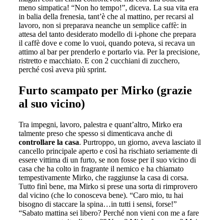
meno simpatica! “Non ho tempo!”, diceva. La sua vita era
in balia della frenesia, tant’è che al mattino, per recarsi al
lavoro, non si preparava neanche un semplice caffè: in
attesa del tanto desiderato modello di i-phone che prepara
il caffè dove e come lo vuoi, quando poteva, si recava un
attimo al bar per prenderlo e portarlo via. Per la precisione,
ristretto e macchiato. E con 2 cucchiani di zucchero,
perché così aveva più sprint.
Furto scampato per Mirko (grazie
al suo vicino)
Tra impegni, lavoro, palestra e quant’altro, Mirko era
talmente preso che spesso si dimenticava anche di
controllare la casa
. Purtroppo, un giorno, aveva lasciato il
cancello principale aperto e così ha rischiato seriamente di
essere vittima di un furto, se non fosse per il suo vicino di
casa che ha colto in fragrante il nemico e ha chiamato
tempestivamente Mirko, che raggiunse la casa di corsa.
Tutto finì bene, ma Mirko si prese una sorta di rimprovero
dal vicino (che lo conosceva bene). “Caro mio, tu hai
bisogno di staccare la spina…in tutti i sensi, forse!”
“Sabato mattina sei libero? Perché non vieni con me a fare