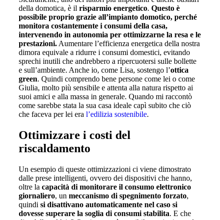
della domotica, è il
risparmio energetico
.
Questo è
possibile proprio grazie all’impianto domotico, perché
monitora costantemente i consumi della casa,
intervenendo in autonomia per ottimizzarne la resa e le
prestazioni.
Aumentare l’efficienza energetica della nostra
dimora equivale a ridurre i consumi domestici, evitando
sprechi inutili che andrebbero a ripercuotersi sulle bollette
e sull’ambiente. Anche io, come Lisa, sostengo l’
ottica
green
. Quindi comprendo bene persone come lei o come
Giulia, molto più sensibile e attenta alla natura rispetto ai
suoi amici e alla massa in generale. Quando mi raccontò
come sarebbe stata la sua casa ideale capì subito che ciò
che faceva per lei era
l’edilizia sostenibile
.
Ottimizzare i costi del
riscaldamento
Un esempio di queste ottimizzazioni ci viene dimostrato
dalle prese intelligenti, ovvero dei dispositivi che hanno,
oltre la
capacità di monitorare il consumo elettronico
giornaliero
, un
meccanismo di spegnimento forzato
,
quindi
si disattivano automaticamente nel caso si
dovesse superare la soglia di consumi stabilita
. E che