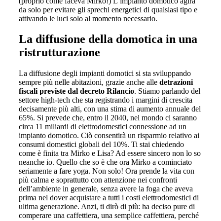
(proprio come faceva Mirko!) L’impianto domotico agirà
da solo per evitare gli sprechi energetici di qualsiasi tipo e
attivando le luci solo al momento necessario.
La diffusione della domotica in una
ristrutturazione
La diffusione degli impianti domotici si sta sviluppando
sempre più nelle abitazioni, grazie anche alle
detrazioni
fiscali previste dal decreto Rilancio
. Stiamo parlando del
settore high-tech che sta registrando i margini di crescita
decisamente più alti, con una stima di aumento annuale del
65%. Si prevede che, entro il 2040, nel mondo ci saranno
circa 11 miliardi di elettrodomestici connessione ad un
impianto domotico. Ciò consentirà un risparmio relativo ai
consumi domestici globali del 10%. Ti stai chiedendo
come è finita tra Mirko e Lisa? Ad essere sincero non lo so
neanche io. Quello che so è che ora Mirko a cominciato
seriamente a fare yoga. Non solo! Ora prende la vita con
più calma e soprattutto con attenzione nei confronti
dell’ambiente in generale, senza avere la foga che aveva
prima nel dover acquistare a tutti i costi elettrodomestici di
ultima generazione. Anzi, ti dirò di più: ha deciso pure di
comperare una caffettiera, una semplice caffettiera, perché