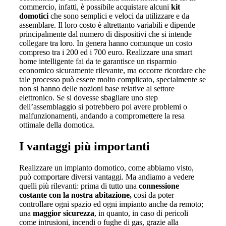
commercio, infatti, è possibile acquistare alcuni
kit
domotici
che sono semplici e veloci da utilizzare e da
assemblare. Il loro costo è altrettanto variabili e dipende
principalmente dal numero di dispositivi che si intende
collegare tra loro. In genera hanno comunque un costo
compreso tra i 200 ed i 700 euro. Realizzare una smart
home intelligente fai da te garantisce un risparmio
economico sicuramente rilevante, ma occorre ricordare che
tale processo può essere molto complicato, specialmente se
non si hanno delle nozioni base relative al settore
elettronico. Se si dovesse sbagliare uno step
dell’assemblaggio si potrebbero poi avere problemi o
malfunzionamenti, andando a compromettere la resa
ottimale della domotica.
I vantaggi più importanti
Realizzare un impianto domotico, come abbiamo visto,
può comportare diversi vantaggi. Ma andiamo a vedere
quelli più rilevanti: prima di tutto una
connessione
costante con la nostra abitazione,
così da poter
controllare ogni spazio ed ogni impianto anche da remoto;
una
maggior sicurezza
, in quanto, in caso di pericoli
come intrusioni, incendi o fughe di gas, grazie alla