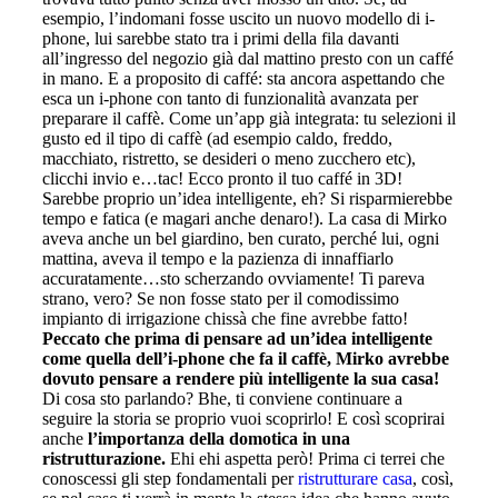
esempio, l’indomani fosse uscito un nuovo modello di i-
phone, lui sarebbe stato tra i primi della fila davanti
all’ingresso del negozio già dal mattino presto con un caffé
in mano. E a proposito di caffé: sta ancora aspettando che
esca un i-phone con tanto di funzionalità avanzata per
preparare il caffè. Come un’app già integrata: tu selezioni il
gusto ed il tipo di caffè (ad esempio caldo, freddo,
macchiato, ristretto, se desideri o meno zucchero etc),
clicchi invio e…tac! Ecco pronto il tuo caffé in 3D!
Sarebbe proprio un’idea intelligente, eh? Si risparmierebbe
tempo e fatica (e magari anche denaro!). La casa di Mirko
aveva anche un bel giardino, ben curato, perché lui, ogni
mattina, aveva il tempo e la pazienza di innaffiarlo
accuratamente…sto scherzando ovviamente! Ti pareva
strano, vero? Se non fosse stato per il comodissimo
impianto di irrigazione chissà che fine avrebbe fatto!
Peccato che prima di pensare ad un’idea intelligente
come quella dell’i-phone che fa il caffè, Mirko avrebbe
dovuto pensare a rendere più intelligente la sua casa!
Di cosa sto parlando? Bhe, ti conviene continuare a
seguire la storia se proprio vuoi scoprirlo! E così scoprirai
anche
l’importanza della domotica in una
ristrutturazione.
Ehi ehi aspetta però! Prima ci terrei che
conoscessi gli step fondamentali per
ristrutturare casa
, così,