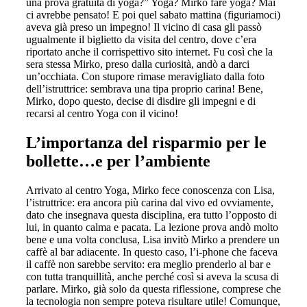
una prova gratuita di yoga?” Yoga? Mirko fare yoga? Mai
ci avrebbe pensato! E poi quel sabato mattina (figuriamoci)
aveva già preso un impegno! Il vicino di casa gli passò
ugualmente il biglietto da visita del centro, dove c’era
riportato anche il corrispettivo sito internet. Fu così che la
sera stessa Mirko, preso dalla curiosità, andò a darci
un’occhiata. Con stupore rimase meravigliato dalla foto
dell’istruttrice: sembrava una tipa proprio carina! Bene,
Mirko, dopo questo, decise di disdire gli impegni e di
recarsi al centro Yoga con il vicino!
L’importanza del risparmio per le
bollette…e per l’ambiente
Arrivato al centro Yoga, Mirko fece conoscenza con Lisa,
l’istruttrice: era ancora più carina dal vivo ed ovviamente,
dato che insegnava questa disciplina, era tutto l’opposto di
lui, in quanto calma e pacata. La lezione prova andò molto
bene e una volta conclusa, Lisa invitò Mirko a prendere un
caffè al bar adiacente. In questo caso, l’i-phone che faceva
il caffè non sarebbe servito: era meglio prenderlo al bar e
con tutta tranquillità, anche perché così si aveva la scusa di
parlare. Mirko, già solo da questa riflessione, comprese che
la tecnologia non sempre poteva risultare utile! Comunque,