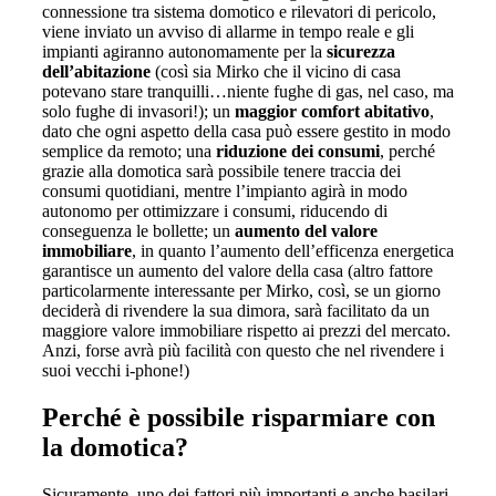
connessione tra sistema domotico e rilevatori di pericolo,
viene inviato un avviso di allarme in tempo reale e gli
impianti agiranno autonomamente per la
sicurezza
dell’abitazione
(così sia Mirko che il vicino di casa
potevano stare tranquilli…niente fughe di gas, nel caso, ma
solo fughe di invasori!); un
maggior comfort abitativo
,
dato che ogni aspetto della casa può essere gestito in modo
semplice da remoto; una
riduzione dei consumi
, perché
grazie alla domotica sarà possibile tenere traccia dei
consumi quotidiani, mentre l’impianto agirà in modo
autonomo per ottimizzare i consumi, riducendo di
conseguenza le bollette; un
aumento del valore
immobiliare
, in quanto l’aumento dell’efficenza energetica
garantisce un aumento del valore della casa (altro fattore
particolarmente interessante per Mirko, così, se un giorno
deciderà di rivendere la sua dimora, sarà facilitato da un
maggiore valore immobiliare rispetto ai prezzi del mercato.
Anzi, forse avrà più facilità con questo che nel rivendere i
suoi vecchi i-phone!)
Perché è possibile risparmiare con
la domotica?
Sicuramente, uno dei fattori più importanti e anche basilari