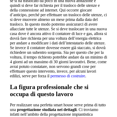
se si ha traslocato da poco in una nuova abitazione e
quindi si deve far richiesta per il trasloco delle utenze e
della connessione ad internet. Qui occorre giocare
d’anticipo, perché per effettuare un trasloco delle utenze, ci
si deve muovere almeno un mese prima dalla data del
trasloco. In questo modo potremo assicurarci di avere
allacciate tutte le utenze. Se si deve traslocare in una nuova
casa dove è ancora attivo il contatore di luce e gas, allora si
dovrà fare richiesta per una voltura dell’energia elettrica
per andare a modificare i dati dell’intestatario delle utenze.
Se invece il contatore dovesse essere già staccato, si dovrà
richiedere un subentro sorgenia. Sia per questo che per la
voltura, il tempo richiesto potrebbe andare da un minimo di
4 giorni ad un massimo di 30 giorni lavorativi. Bene, come
avrai potuto constatare, non servono grandi cose per
effettuare questo intervento, invece, per alcuni lavori
edilizi, serve per forza il
permesso di costruire
.
La figura professionale che si
occupa di questo lavoro
Per realizzare una perfetta smart house serve prima di tutto
una
progettazione studiata nei dettagli
. Ci troviamo
infatti nell’ambito della progettazione impiantistica