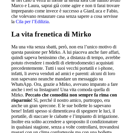
se nel caso ti verrà in mente la stessa idea che hanno avuto
Marco e Laura, saprai già come agire e non ti farai trovare
impreparato come invece è successo a GianLuca e Fabio,
che volevano restaurare casa senza sapere a cosa servisse
la
Cila per l’Edilizia
.
La vita frenetica di Mirko
Ma una vita senza sbatti, però, non era l’unico motivo di
questa passione per Mirko. A lui piaceva anche fare affari,
quindi sapeva benissimo che, a distanza di tempo, avrebbe
potuto rivendere i modelli di elettrodomestici acquistati
precedentemente. Tutti i suoi vecchi portatili e i-phone,
infatti, li aveva venduti ad amici e parenti: alcuni di loro
non sapevano neanche mandare un messaggio su
WhatsApp. Ora, grazie a Mirko, avevano imparato a fare
anche i reel su Instagram! Una vita comoda quella di
Mirko.
Peccato che comodità non sempre fa rima con
risparmio!
Sì, perché il nostro amico, purtroppo, era
anche un gran sprecone. E le sue bollette lo sapevano
bene! Infatti spesso si dimenticava di spegnere le luci, il
portatile, di staccare le ciabatte e l’impianto di irrigazione.
Inoltre era solito accendere a sproposito il condizionatore
in qualsiasi stagione, senza a volte controllarsi, trovandosi
magari con un clima confortevole ma con una bolletta